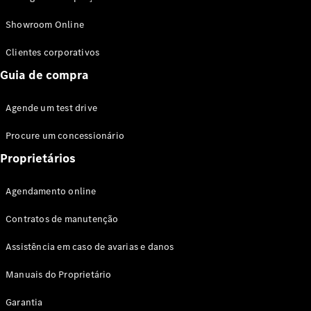
Modelos híbridos plug-in
Showroom Online
Sedans
Clientes corporativos
Guia de compra
Agende um test drive
Procure um concessionário
Todos os
Sedans
Proprietários
Classe C
Sedan
Agendamento online
EQE
Elétrico
Sedan
Contratos de manutenção
Classe E
Sedan
Assistência em caso de avarias e danos
Classe S
Sedan
Manuais do Proprietário
Longo
Garantia