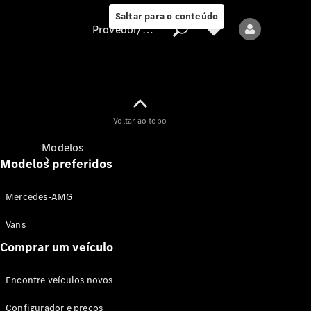
Saltar para o conteúdo
Provedor/proteção de dados
Provedor/proteção
Voltar ao topo
de dados
Modelos
Modelos preferidos
Mercedes-AMG
Vans
Comprar um veículo
Todos os modelos
Encontre veículos novos
Modelos elétricos
Configurador e preços