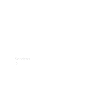
Originais
Coleção
Serviços
Todos os
serviços