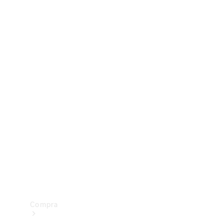
Configurador
Test drive
Showroom Online
Compra