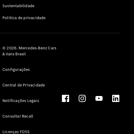
Classe G
Sustentabilidade
Configurador
Política de privacidade
Test drive
Showroom
Online
Hatchback
© 2026. Mercedes-Benz Cars
& Vans Brasil
Configurações
Central de Privacidade
Classe A
Hatchback
Notificações Legais
Configurador
Test drive
Consultar Recall
Showroom
Online
Licenças FOSS