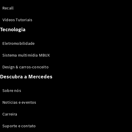
Configurador
Recall
Test drive
Showroom
Vídeos Tutoriais
Online
Tecnologia
SUV
Eletromobilidade
Sistema multimídia MBUX
Design & carros-conceito
Todos os
Descubra a Mercedes
SUVs
EQB
Elétrico
GLA
Sobre nós
GLB
Notícias e eventos
GLC
GLC Coupé
Carreira
GLE
GLE Coupé
Suporte e contato
GLS