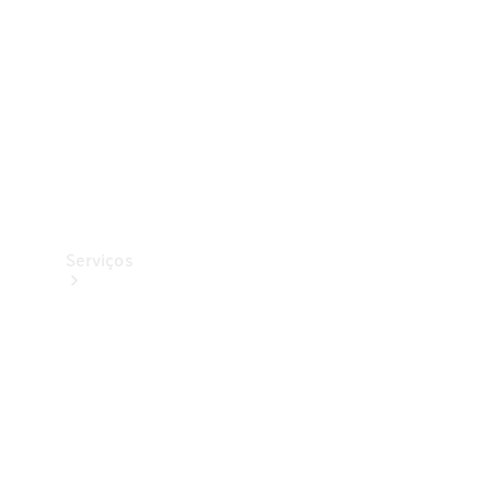
Originais
Coleção
Serviços
Todos os
serviços