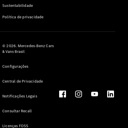
Classe G
Sustentabilidade
Configurador
Política de privacidade
Test drive
Showroom
Online
Hatchback
© 2026. Mercedes-Benz Cars
& Vans Brasil
Configurações
Central de Privacidade
Classe A
Hatchback
Notificações Legais
Configurador
Test drive
Consultar Recall
Showroom
Online
Licenças FOSS