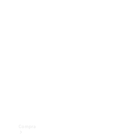
Configurador
Test drive
Showroom Online
Compra