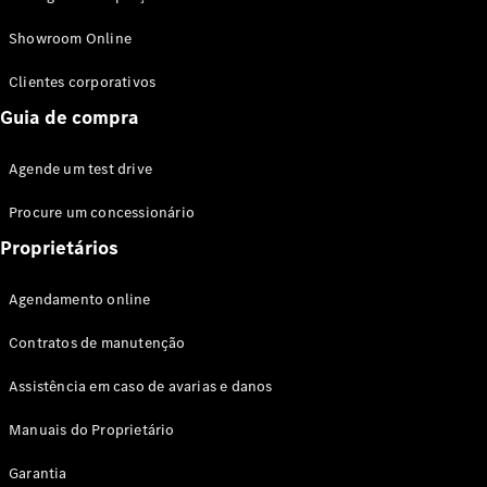
Modelos híbridos plug-in
Showroom Online
Sedans
Clientes corporativos
Guia de compra
Agende um test drive
Procure um concessionário
Todos os
Sedans
Proprietários
Classe C
Sedan
Agendamento online
EQE
Elétrico
Sedan
Contratos de manutenção
Classe E
Sedan
Assistência em caso de avarias e danos
Classe S
Sedan
Manuais do Proprietário
Longo
Garantia