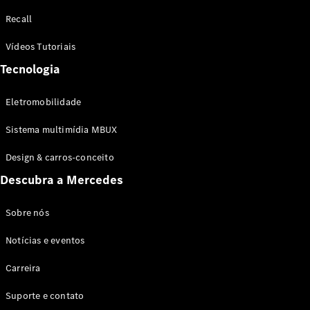
Configurador
Recall
Test drive
Showroom
Vídeos Tutoriais
Online
Tecnologia
SUV
Eletromobilidade
Sistema multimídia MBUX
Design & carros-conceito
Todos os
Descubra a Mercedes
SUVs
EQB
Elétrico
GLA
Sobre nós
GLB
Notícias e eventos
GLC
GLC Coupé
Carreira
GLE
GLE Coupé
Suporte e contato
GLS