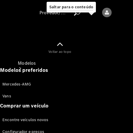
Saltar para o conteúdo
Provedor/proteção de dados
Provedor/proteção
Voltar ao topo
de dados
Modelos
Modelos preferidos
Mercedes-AMG
Vans
Comprar um veículo
Todos os modelos
Encontre veículos novos
Modelos elétricos
Configurador e preços