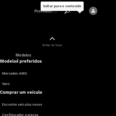
Saltar para o conteúdo
Provedor/proteção de dados
Provedor/proteção
Voltar ao topo
de dados
Modelos
Modelos preferidos
Mercedes-AMG
Vans
Comprar um veículo
Todos os modelos
Encontre veículos novos
Modelos elétricos
Configurador e preços