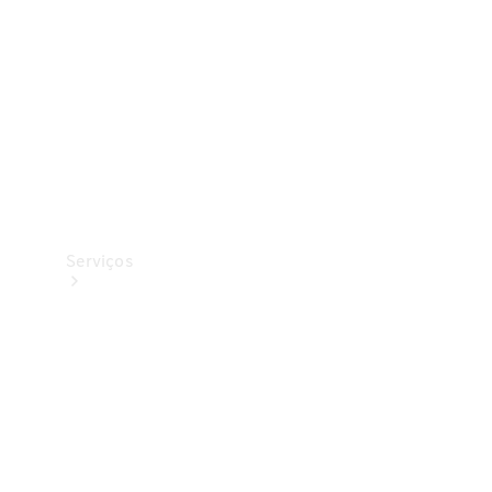
Originais
Coleção
Serviços
Todos os
serviços