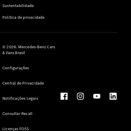
Classe G
Sustentabilidade
Configurador
Política de privacidade
Test drive
Showroom
Online
Hatchback
© 2026. Mercedes-Benz Cars
& Vans Brasil
Configurações
Central de Privacidade
Classe A
Hatchback
Notificações Legais
Configurador
Test drive
Consultar Recall
Showroom
Online
Licenças FOSS