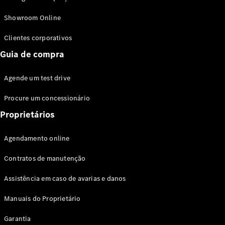
Modelos híbridos plug-in
Showroom Online
Sedans
Clientes corporativos
Guia de compra
Agende um test drive
Procure um concessionário
Todos os
Sedans
Proprietários
Classe C
Sedan
Agendamento online
EQE
Elétrico
Sedan
Contratos de manutenção
Classe E
Sedan
Assistência em caso de avarias e danos
Classe S
Sedan
Manuais do Proprietário
Longo
Garantia