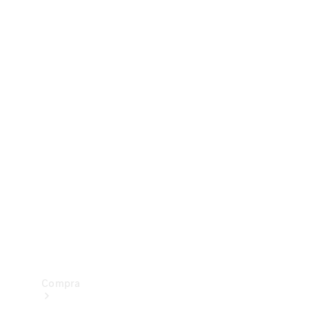
Configurador
Test drive
Showroom Online
Compra