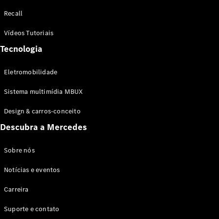
Configurador
Recall
Test drive
Showroom
Vídeos Tutoriais
Online
Tecnologia
SUV
Eletromobilidade
Sistema multimídia MBUX
Design & carros-conceito
Todos os
Descubra a Mercedes
SUVs
EQB
Elétrico
GLA
Sobre nós
GLB
Notícias e eventos
GLC
GLC Coupé
Carreira
GLE
GLE Coupé
Suporte e contato
GLS