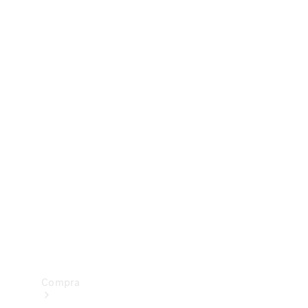
Configurador
Test drive
Showroom Online
Compra