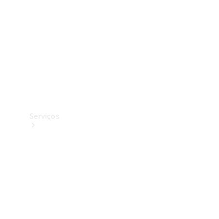
Originais
Coleção
Serviços
Todos os
serviços