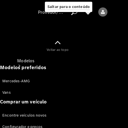
Saltar para o conteúdo
Provedor/proteção de dados
Provedor/proteção
Voltar ao topo
de dados
Modelos
Modelos preferidos
Mercedes-AMG
Vans
Comprar um veículo
Todos os modelos
Encontre veículos novos
Modelos elétricos
Configurador e preços