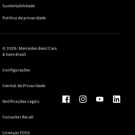
Classe G
Sustentabilidade
Configurador
Política de privacidade
Test drive
Showroom
Online
Hatchback
© 2026. Mercedes-Benz Cars
& Vans Brasil
Configurações
Central de Privacidade
Classe A
Hatchback
Notificações Legais
Configurador
Test drive
Consultar Recall
Showroom
Online
Licenças FOSS