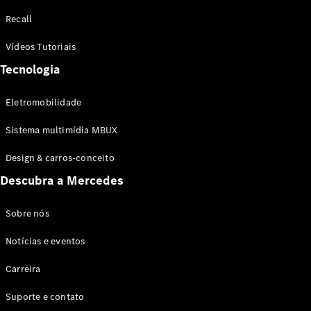
Configurador
Recall
Test drive
Showroom
Vídeos Tutoriais
Online
Tecnologia
SUV
Eletromobilidade
Sistema multimídia MBUX
Design & carros-conceito
Todos os
Descubra a Mercedes
SUVs
EQB
Elétrico
GLA
Sobre nós
GLB
Notícias e eventos
GLC
GLC Coupé
Carreira
GLE
GLE Coupé
Suporte e contato
GLS