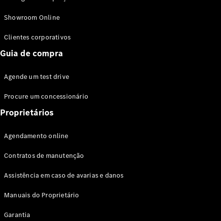
Modelos híbridos plug-in
Showroom Online
Sedans
Clientes corporativos
Guia de compra
Agende um test drive
Procure um concessionário
Todos os
Sedans
Proprietários
Classe C
Sedan
Agendamento online
EQE
Elétrico
Sedan
Contratos de manutenção
Classe E
Sedan
Assistência em caso de avarias e danos
Classe S
Sedan
Manuais do Proprietário
Longo
Garantia