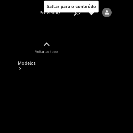
Saltar para o conteúdo
Provedor/proteção de dados
Provedor/proteção
Voltar ao topo
de dados
Modelos
Todos os modelos
Modelos elétricos