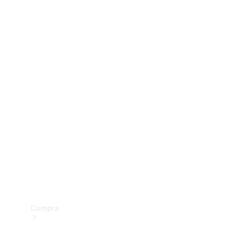
Configurador
Test drive
Showroom Online
Compra