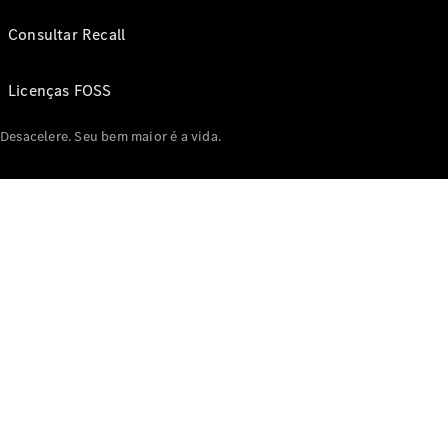
Consultar Recall
Licenças FOSS
Desacelere. Seu bem maior é a vida.