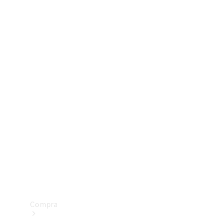
Configurador
Test drive
Showroom Online
Compra