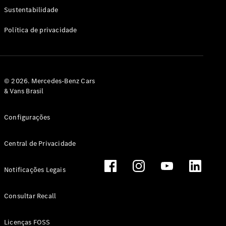
Classe G
Sustentabilidade
Configurador
Política de privacidade
Test drive
Showroom
Online
Hatchback
© 2026. Mercedes-Benz Cars
& Vans Brasil
Configurações
Central de Privacidade
Classe A
Hatchback
Notificações Legais
Configurador
Test drive
Consultar Recall
Showroom
Online
Licenças FOSS