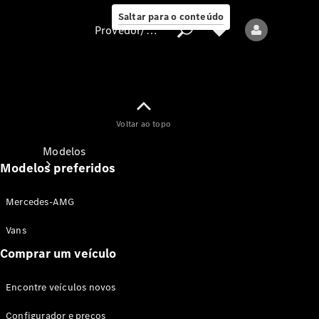
Saltar para o conteúdo
Provedor/proteção de dados
Provedor/proteção
Voltar ao topo
de dados
Modelos
Modelos preferidos
Mercedes-AMG
Vans
Comprar um veículo
Todos os modelos
Encontre veículos novos
Modelos elétricos
Configurador e preços