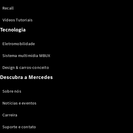
Configurador
Recall
Test drive
Showroom
Vídeos Tutoriais
Online
Tecnologia
SUV
Eletromobilidade
Sistema multimídia MBUX
Design & carros-conceito
Todos os
Descubra a Mercedes
SUVs
EQB
Elétrico
GLA
Sobre nós
GLB
Notícias e eventos
GLC
GLC Coupé
Carreira
GLE
GLE Coupé
Suporte e contato
GLS