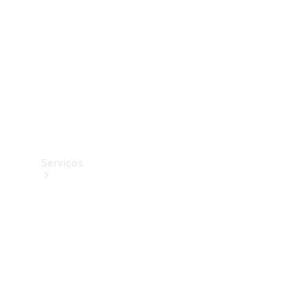
Originais
Coleção
Serviços
Todos os
serviços