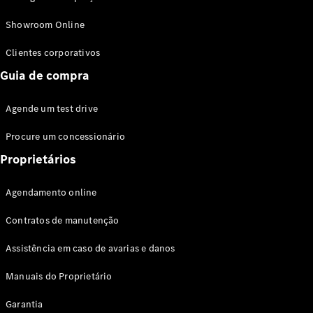
Modelos híbridos plug-in
Showroom Online
Sedans
Clientes corporativos
Guia de compra
Agende um test drive
Procure um concessionário
Todos os
Sedans
Proprietários
Classe C
Sedan
Agendamento online
EQE
Elétrico
Sedan
Contratos de manutenção
Classe E
Sedan
Assistência em caso de avarias e danos
Classe S
Sedan
Manuais do Proprietário
Longo
Garantia