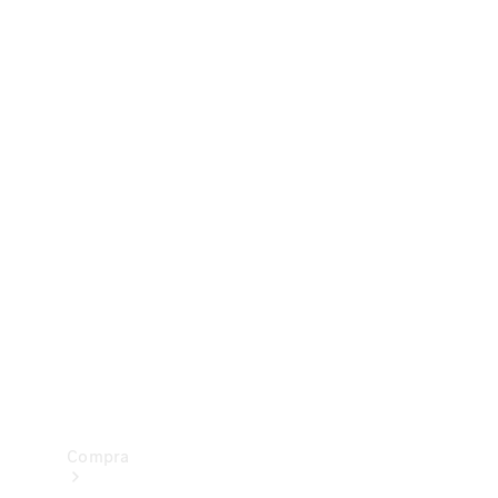
Configurador
Test drive
Showroom Online
Compra