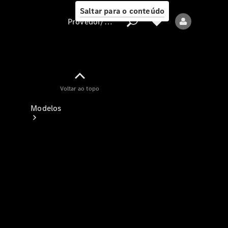
Saltar para o conteúdo
Provedor/proteção de dados
Provedor/proteção
Voltar ao topo
de dados
Modelos
Todos os modelos
Modelos elétricos