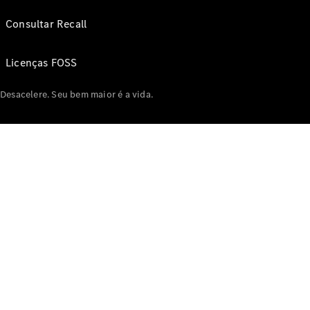
Consultar Recall
Licenças FOSS
Desacelere. Seu bem maior é a vida.