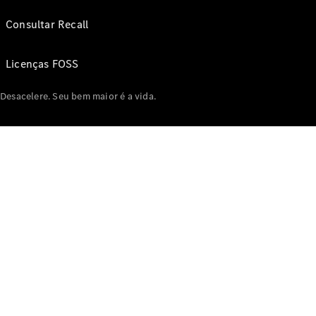
Consultar Recall
Licenças FOSS
Desacelere. Seu bem maior é a vida.