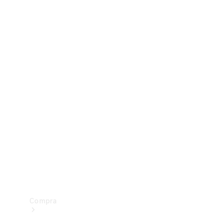
Configurador
Test drive
Showroom Online
Compra