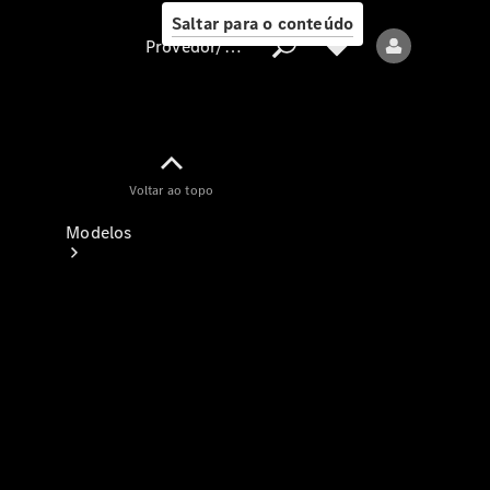
Saltar para o conteúdo
Provedor/proteção de dados
Provedor/proteção
Voltar ao topo
de dados
Modelos
Todos os modelos
Modelos elétricos