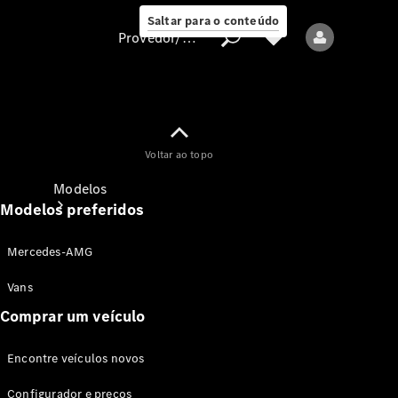
Saltar para o conteúdo
Provedor/proteção de dados
Provedor/proteção
Voltar ao topo
de dados
Modelos
Modelos preferidos
Mercedes-AMG
Vans
Comprar um veículo
Todos os modelos
Encontre veículos novos
Modelos elétricos
Configurador e preços