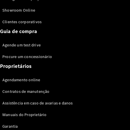
Modelos híbridos plug-in
Showroom Online
Sedans
Clientes corporativos
Guia de compra
Agende um test drive
Procure um concessionário
Todos os
Sedans
Proprietários
Classe C
Sedan
Agendamento online
EQE
Elétrico
Sedan
Contratos de manutenção
Classe E
Sedan
Assistência em caso de avarias e danos
Classe S
Sedan
Manuais do Proprietário
Longo
Garantia