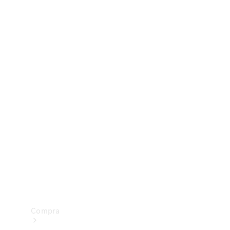
Configurador
Test drive
Showroom Online
Compra