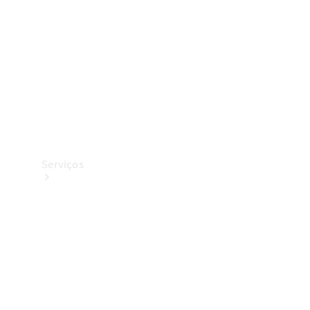
Originais
Coleção
Serviços
Todos os
serviços