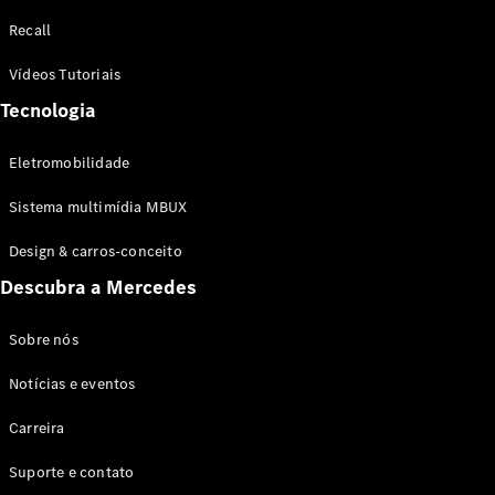
Configurador
Recall
Test drive
Showroom
Vídeos Tutoriais
Online
Tecnologia
SUV
Eletromobilidade
Sistema multimídia MBUX
Design & carros-conceito
Todos os
Descubra a Mercedes
SUVs
EQB
Elétrico
GLA
Sobre nós
GLB
Notícias e eventos
GLC
GLC Coupé
Carreira
GLE
GLE Coupé
Suporte e contato
GLS