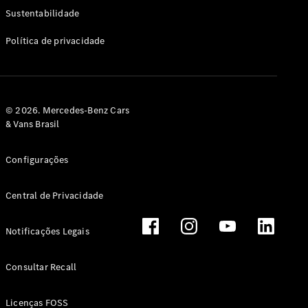
Classe G
Sustentabilidade
Configurador
Política de privacidade
Test drive
Showroom
Online
Hatchback
© 2026. Mercedes-Benz Cars
& Vans Brasil
Configurações
Central de Privacidade
Classe A
Hatchback
Notificações Legais
Configurador
Test drive
Consultar Recall
Showroom
Online
Licenças FOSS