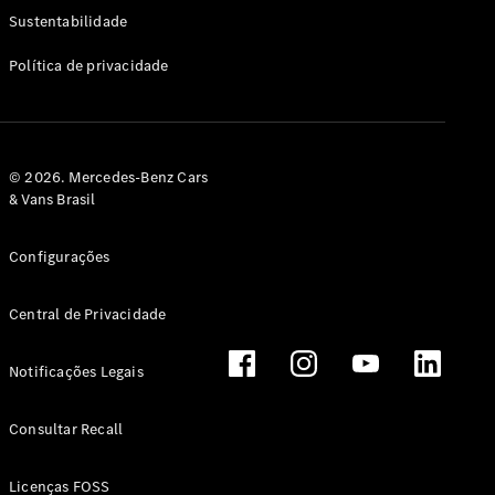
Classe G
Sustentabilidade
Configurador
Política de privacidade
Test drive
Showroom
Online
Hatchback
© 2026. Mercedes-Benz Cars
& Vans Brasil
Configurações
Central de Privacidade
Classe A
Hatchback
Notificações Legais
Configurador
Test drive
Consultar Recall
Showroom
Online
Licenças FOSS