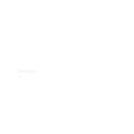
Originais
Coleção
Serviços
Todos os
serviços