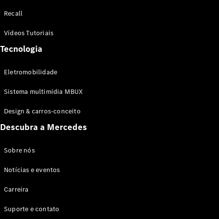
Configurador
Recall
Test drive
Showroom
Vídeos Tutoriais
Online
Tecnologia
SUV
Eletromobilidade
Sistema multimídia MBUX
Design & carros-conceito
Todos os
Descubra a Mercedes
SUVs
EQB
Elétrico
GLA
Sobre nós
GLB
Notícias e eventos
GLC
GLC Coupé
Carreira
GLE
GLE Coupé
Suporte e contato
GLS