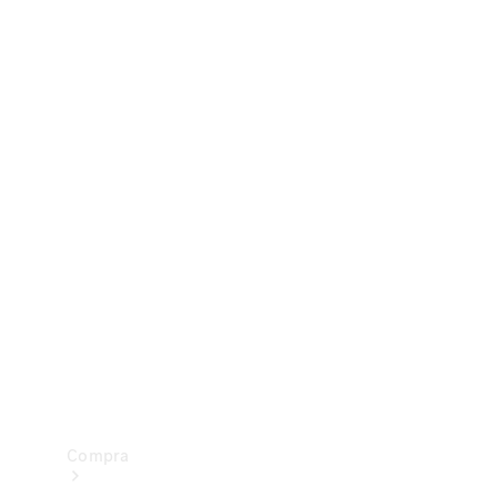
Configurador
Test drive
Showroom Online
Compra