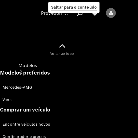
Saltar para o conteúdo
Provedor/proteção de dados
Provedor/proteção
Voltar ao topo
de dados
Modelos
Modelos preferidos
Mercedes-AMG
Vans
Comprar um veículo
Todos os modelos
Encontre veículos novos
Modelos elétricos
Configurador e preços