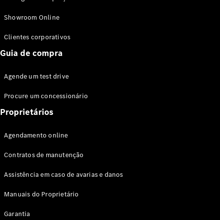
Modelos híbridos plug-in
Showroom Online
Sedans
Clientes corporativos
Guia de compra
Agende um test drive
Procure um concessionário
Todos os
Sedans
Proprietários
Classe C
Sedan
Agendamento online
EQE
Elétrico
Sedan
Contratos de manutenção
Classe E
Sedan
Assistência em caso de avarias e danos
Classe S
Sedan
Manuais do Proprietário
Longo
Garantia