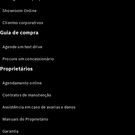
Modelos híbridos plug-in
Showroom Online
Sedans
Clientes corporativos
Guia de compra
Agende um test drive
Procure um concessionário
Todos os
Sedans
Proprietários
Classe C
Sedan
Agendamento online
EQE
Elétrico
Sedan
Contratos de manutenção
Classe E
Sedan
Assistência em caso de avarias e danos
Classe S
Sedan
Manuais do Proprietário
Longo
Garantia