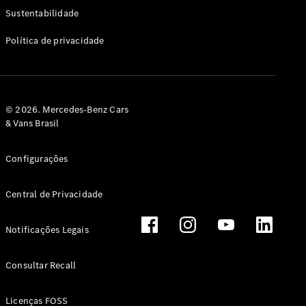
Classe G
Sustentabilidade
Configurador
Política de privacidade
Test drive
Showroom
Online
Hatchback
© 2026. Mercedes-Benz Cars
& Vans Brasil
Configurações
Central de Privacidade
Classe A
Hatchback
Notificações Legais
Configurador
Test drive
Consultar Recall
Showroom
Online
Licenças FOSS