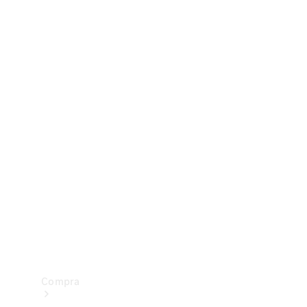
Configurador
Test drive
Showroom Online
Compra