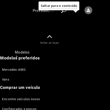
Saltar para o conteúdo
Provedor/proteção de dados
Provedor/proteção
Voltar ao topo
de dados
Modelos
Modelos preferidos
Mercedes-AMG
Vans
Comprar um veículo
Todos os modelos
Encontre veículos novos
Modelos elétricos
Configurador e preços