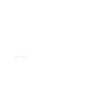
Originais
Coleção
Serviços
Todos os
serviços