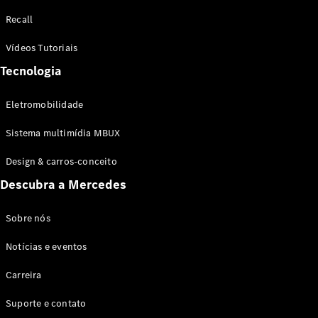
Configurador
Recall
Test drive
Showroom
Vídeos Tutoriais
Online
Tecnologia
SUV
Eletromobilidade
Sistema multimídia MBUX
Design & carros-conceito
Todos os
Descubra a Mercedes
SUVs
EQB
Elétrico
GLA
Sobre nós
GLB
Notícias e eventos
GLC
GLC Coupé
Carreira
GLE
GLE Coupé
Suporte e contato
GLS