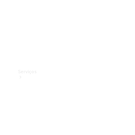
Originais
Coleção
Serviços
Todos os
serviços