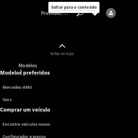
Saltar para o conteúdo
Provedor/proteção de dados
Provedor/proteção
Voltar ao topo
de dados
Modelos
Modelos preferidos
Mercedes-AMG
Vans
Comprar um veículo
Todos os modelos
Encontre veículos novos
Modelos elétricos
Configurador e preços