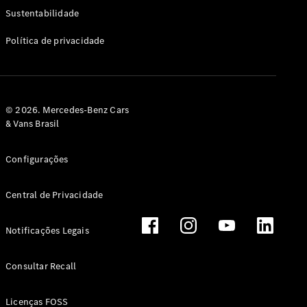
Classe G
Sustentabilidade
Configurador
Política de privacidade
Test drive
Showroom
Online
Hatchback
© 2026. Mercedes-Benz Cars
& Vans Brasil
Configurações
Central de Privacidade
Classe A
Hatchback
Notificações Legais
Configurador
Test drive
Consultar Recall
Showroom
Online
Licenças FOSS