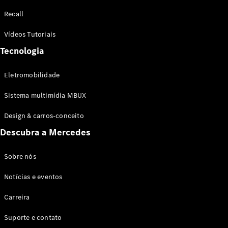
Configurador
Recall
Test drive
Showroom
Vídeos Tutoriais
Online
Tecnologia
SUV
Eletromobilidade
Sistema multimídia MBUX
Design & carros-conceito
Todos os
Descubra a Mercedes
SUVs
EQB
Elétrico
GLA
Sobre nós
GLB
Notícias e eventos
GLC
GLC Coupé
Carreira
GLE
GLE Coupé
Suporte e contato
GLS