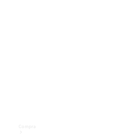
Configurador
Test drive
Showroom Online
Compra