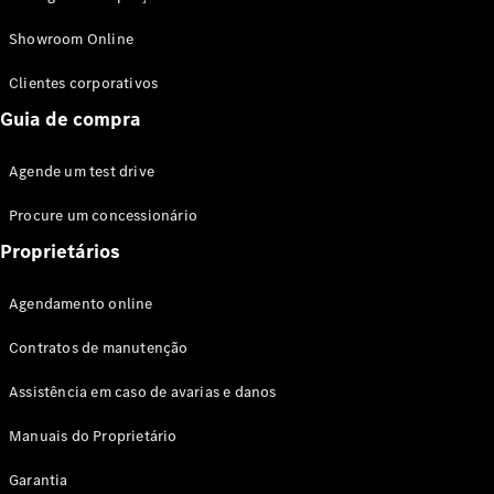
Modelos híbridos plug-in
Showroom Online
Sedans
Clientes corporativos
Guia de compra
Agende um test drive
Procure um concessionário
Todos os
Sedans
Proprietários
Classe C
Sedan
Agendamento online
EQE
Elétrico
Sedan
Contratos de manutenção
Classe E
Sedan
Assistência em caso de avarias e danos
Classe S
Sedan
Manuais do Proprietário
Longo
Garantia