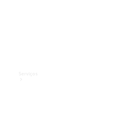
Originais
Coleção
Serviços
Todos os
serviços