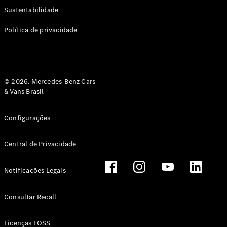
Classe G
Sustentabilidade
Configurador
Política de privacidade
Test drive
Showroom
Online
Hatchback
© 2026. Mercedes-Benz Cars
& Vans Brasil
Configurações
Central de Privacidade
Classe A
Hatchback
Notificações Legais
Configurador
Test drive
Consultar Recall
Showroom
Online
Licenças FOSS