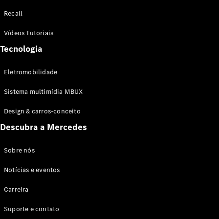
Configurador
Recall
Test drive
Showroom
Vídeos Tutoriais
Online
Tecnologia
SUV
Eletromobilidade
Sistema multimídia MBUX
Design & carros-conceito
Todos os
Descubra a Mercedes
SUVs
EQB
Elétrico
GLA
Sobre nós
GLB
Notícias e eventos
GLC
GLC Coupé
Carreira
GLE
GLE Coupé
Suporte e contato
GLS