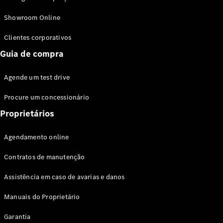
Modelos híbridos plug-in
Showroom Online
Sedans
Clientes corporativos
Guia de compra
Agende um test drive
Procure um concessionário
Todos os
Sedans
Proprietários
Classe C
Sedan
Agendamento online
EQE
Elétrico
Sedan
Contratos de manutenção
Classe E
Sedan
Assistência em caso de avarias e danos
Classe S
Sedan
Manuais do Proprietário
Longo
Garantia