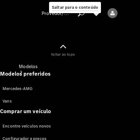
Saltar para o conteúdo
Provedor/proteção de dados
Provedor/proteção
Voltar ao topo
de dados
Modelos
Modelos preferidos
Mercedes-AMG
Vans
Comprar um veículo
Todos os modelos
Encontre veículos novos
Modelos elétricos
Configurador e preços