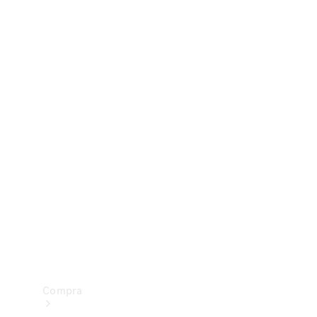
Configurador
Test drive
Showroom Online
Compra