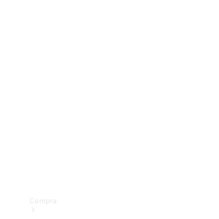
Configurador
Test drive
Showroom Online
Compra