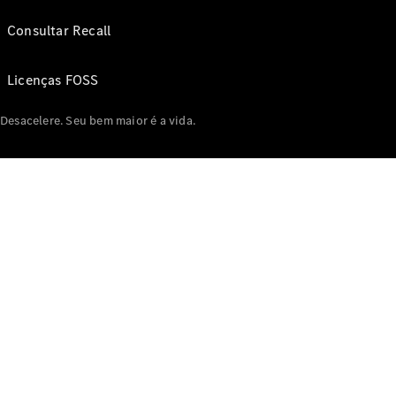
Consultar Recall
Licenças FOSS
Desacelere. Seu bem maior é a vida.