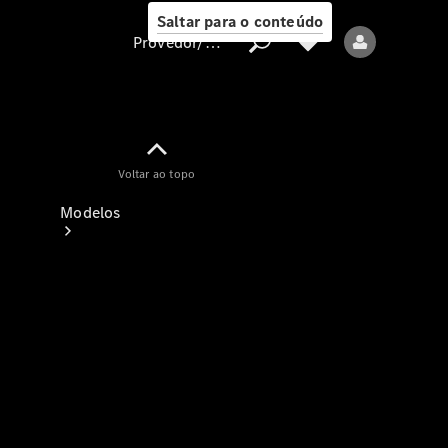
Saltar para o conteúdo
Provedor/proteção de dados
Provedor/proteção
Voltar ao topo
de dados
Modelos
Todos os modelos
Modelos elétricos