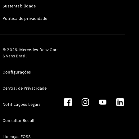
Classe G
Sustentabilidade
Configurador
Política de privacidade
Test drive
Showroom
Online
Hatchback
© 2026. Mercedes-Benz Cars
& Vans Brasil
Configurações
Central de Privacidade
Classe A
Hatchback
Notificações Legais
Configurador
Test drive
Consultar Recall
Showroom
Online
Licenças FOSS