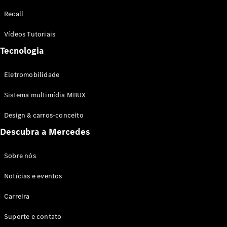
Configurador
Recall
Test drive
Showroom
Vídeos Tutoriais
Online
Tecnologia
SUV
Eletromobilidade
Sistema multimídia MBUX
Design & carros-conceito
Todos os
Descubra a Mercedes
SUVs
EQB
Elétrico
GLA
Sobre nós
GLB
Notícias e eventos
GLC
GLC Coupé
Carreira
GLE
GLE Coupé
Suporte e contato
GLS