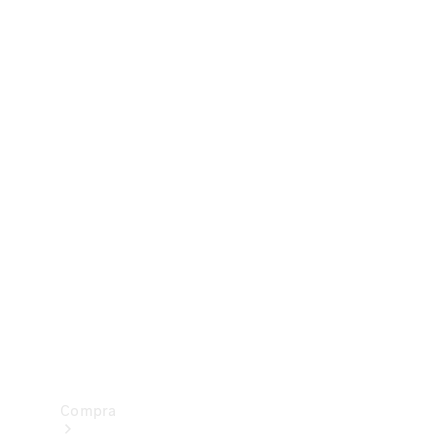
Configurador
Test drive
Showroom Online
Compra