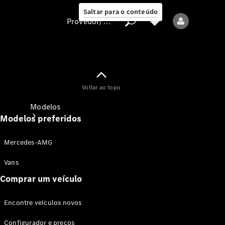
Saltar para o conteúdo
Provedor/proteção de dados
Provedor/proteção
Voltar ao topo
de dados
Modelos
Modelos preferidos
Mercedes-AMG
Vans
Comprar um veículo
Todos os modelos
Encontre veículos novos
Modelos elétricos
Configurador e preços