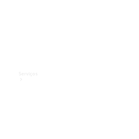
Originais
Coleção
Serviços
Todos os
serviços