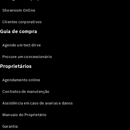
Modelos híbridos plug-in
Showroom Online
Sedans
Clientes corporativos
Guia de compra
Agende um test drive
Procure um concessionário
Todos os
Sedans
Proprietários
Classe C
Sedan
Agendamento online
EQE
Elétrico
Sedan
Contratos de manutenção
Classe E
Sedan
Assistência em caso de avarias e danos
Classe S
Sedan
Manuais do Proprietário
Longo
Garantia