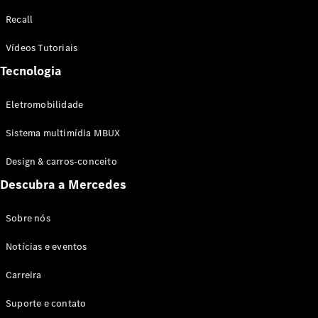
Configurador
Recall
Test drive
Showroom
Vídeos Tutoriais
Online
Tecnologia
SUV
Eletromobilidade
Sistema multimídia MBUX
Design & carros-conceito
Todos os
Descubra a Mercedes
SUVs
EQB
Elétrico
GLA
Sobre nós
GLB
Notícias e eventos
GLC
GLC Coupé
Carreira
GLE
GLE Coupé
Suporte e contato
GLS