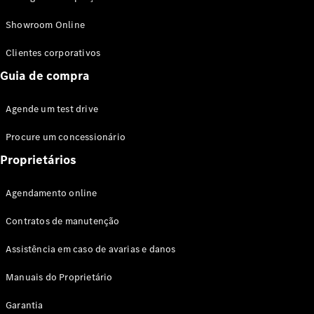
Modelos híbridos plug-in
Showroom Online
Sedans
Clientes corporativos
Guia de compra
Agende um test drive
Procure um concessionário
Todos os
Sedans
Proprietários
Classe C
Sedan
Agendamento online
EQE
Elétrico
Sedan
Contratos de manutenção
Classe E
Sedan
Assistência em caso de avarias e danos
Classe S
Sedan
Manuais do Proprietário
Longo
Garantia