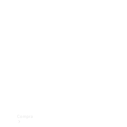
Configurador
Test drive
Showroom Online
Compra