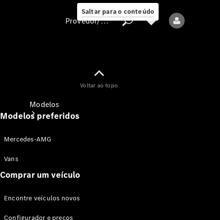
Saltar para o conteúdo
Provedor/proteção de dados
Provedor/proteção
Voltar ao topo
de dados
Modelos
Modelos preferidos
Mercedes-AMG
Vans
Comprar um veículo
Todos os modelos
Encontre veículos novos
Modelos elétricos
Configurador e preços