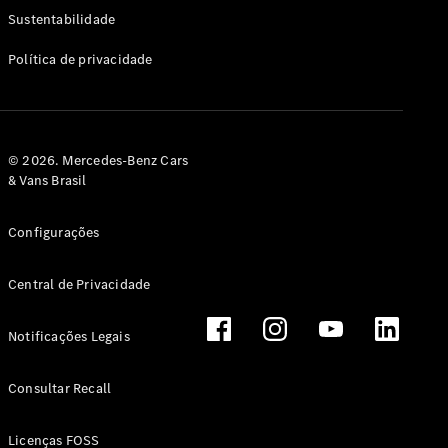
Classe G
Sustentabilidade
Configurador
Política de privacidade
Test drive
Showroom
Online
Hatchback
© 2026. Mercedes-Benz Cars
& Vans Brasil
Configurações
Central de Privacidade
Classe A
Hatchback
Notificações Legais
Configurador
Test drive
Consultar Recall
Showroom
Online
Licenças FOSS