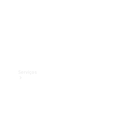
Originais
Coleção
Serviços
Todos os
serviços