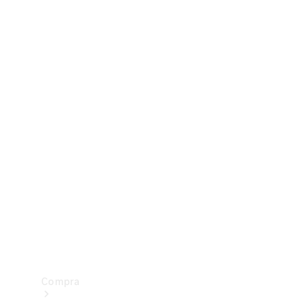
Configurador
Test drive
Showroom Online
Compra