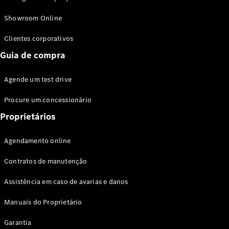
Modelos híbridos plug-in
Showroom Online
Sedans
Clientes corporativos
Guia de compra
Agende um test drive
Procure um concessionário
Todos os
Sedans
Proprietários
Classe C
Sedan
Agendamento online
EQE
Elétrico
Sedan
Contratos de manutenção
Classe E
Sedan
Assistência em caso de avarias e danos
Classe S
Sedan
Manuais do Proprietário
Longo
Garantia