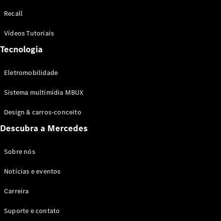
Configurador
Recall
Test drive
Showroom
Vídeos Tutoriais
Online
Tecnologia
SUV
Eletromobilidade
Sistema multimídia MBUX
Design & carros-conceito
Todos os
Descubra a Mercedes
SUVs
EQB
Elétrico
GLA
Sobre nós
GLB
Notícias e eventos
GLC
GLC Coupé
Carreira
GLE
GLE Coupé
Suporte e contato
GLS