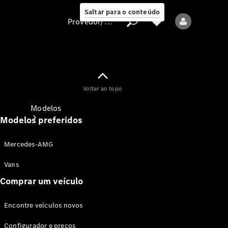
Saltar para o conteúdo
Provedor/proteção de dados
Provedor/proteção
Voltar ao topo
de dados
Modelos
Modelos preferidos
Mercedes-AMG
Vans
Comprar um veículo
Todos os modelos
Encontre veículos novos
Modelos elétricos
Configurador e preços