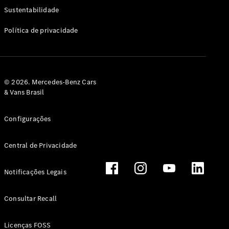
Classe G
Sustentabilidade
Configurador
Política de privacidade
Test drive
Showroom
Online
Hatchback
© 2026. Mercedes-Benz Cars
& Vans Brasil
Configurações
Central de Privacidade
Classe A
Hatchback
Notificações Legais
Configurador
Test drive
Consultar Recall
Showroom
Online
Licenças FOSS