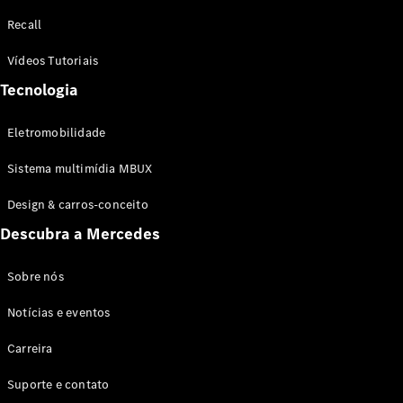
Configurador
Recall
Test drive
Showroom
Vídeos Tutoriais
Online
Tecnologia
SUV
Eletromobilidade
Sistema multimídia MBUX
Design & carros-conceito
Todos os
Descubra a Mercedes
SUVs
EQB
Elétrico
GLA
Sobre nós
GLB
Notícias e eventos
GLC
GLC Coupé
Carreira
GLE
GLE Coupé
Suporte e contato
GLS