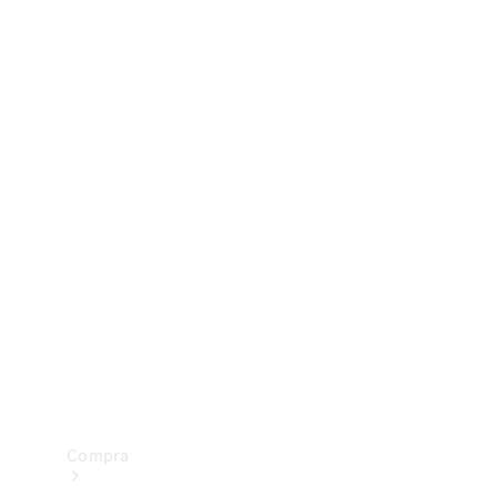
Configurador
Test drive
Showroom Online
Compra