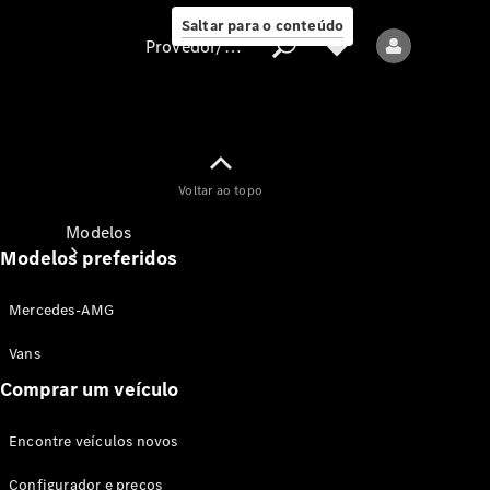
Saltar para o conteúdo
Provedor/proteção de dados
Provedor/proteção
Voltar ao topo
de dados
Modelos
Modelos preferidos
Mercedes-AMG
Vans
Comprar um veículo
Todos os modelos
Encontre veículos novos
Modelos elétricos
Configurador e preços