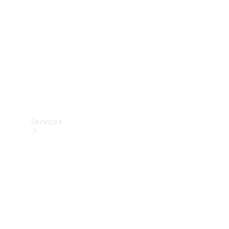
Originais
Coleção
Serviços
Todos os
serviços