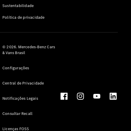
Classe G
Sustentabilidade
Configurador
Política de privacidade
Test drive
Showroom
Online
Hatchback
© 2026. Mercedes-Benz Cars
& Vans Brasil
Configurações
Central de Privacidade
Classe A
Hatchback
Notificações Legais
Configurador
Test drive
Consultar Recall
Showroom
Online
Licenças FOSS