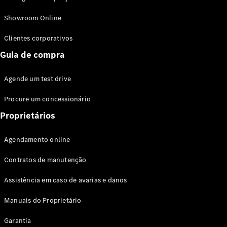
Modelos híbridos plug-in
Showroom Online
Sedans
Clientes corporativos
Guia de compra
Agende um test drive
Procure um concessionário
Todos os
Sedans
Proprietários
Classe C
Sedan
Agendamento online
EQE
Elétrico
Sedan
Contratos de manutenção
Classe E
Sedan
Assistência em caso de avarias e danos
Classe S
Sedan
Manuais do Proprietário
Longo
Garantia