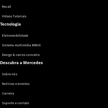
Configurador
Recall
Test drive
Showroom
Vídeos Tutoriais
Online
Tecnologia
SUV
Eletromobilidade
Sistema multimídia MBUX
Design & carros-conceito
Todos os
Descubra a Mercedes
SUVs
EQB
Elétrico
GLA
Sobre nós
GLB
Notícias e eventos
GLC
GLC Coupé
Carreira
GLE
GLE Coupé
Suporte e contato
GLS