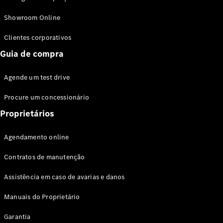
Modelos híbridos plug-in
Showroom Online
Sedans
Clientes corporativos
Guia de compra
Agende um test drive
Procure um concessionário
Todos os
Sedans
Proprietários
Classe C
Sedan
Agendamento online
EQE
Elétrico
Sedan
Contratos de manutenção
Classe E
Sedan
Assistência em caso de avarias e danos
Classe S
Sedan
Manuais do Proprietário
Longo
Garantia