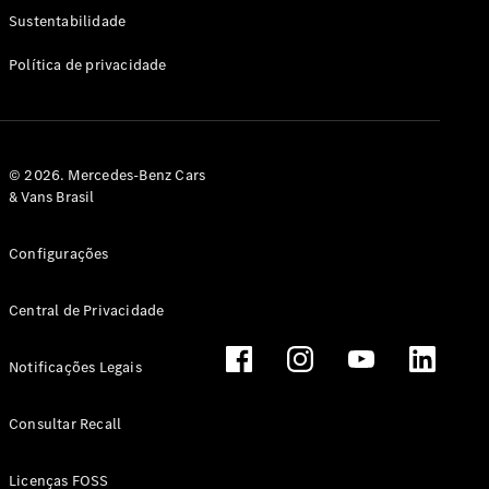
Classe G
Sustentabilidade
Configurador
Política de privacidade
Test drive
Showroom
Online
Hatchback
© 2026. Mercedes-Benz Cars
& Vans Brasil
Configurações
Central de Privacidade
Classe A
Hatchback
Notificações Legais
Configurador
Test drive
Consultar Recall
Showroom
Online
Licenças FOSS