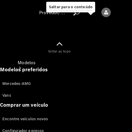
Saltar para o conteúdo
Provedor/proteção de dados
Provedor/proteção
Voltar ao topo
de dados
Modelos
Modelos preferidos
Mercedes-AMG
Vans
Comprar um veículo
Todos os modelos
Encontre veículos novos
Modelos elétricos
Configurador e preços