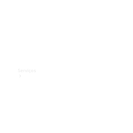
Originais
Coleção
Serviços
Todos os
serviços