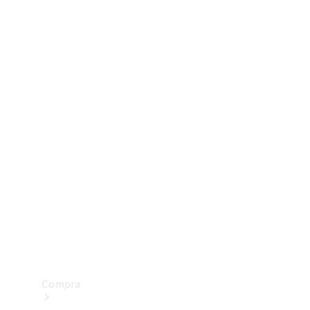
Configurador
Test drive
Showroom Online
Compra