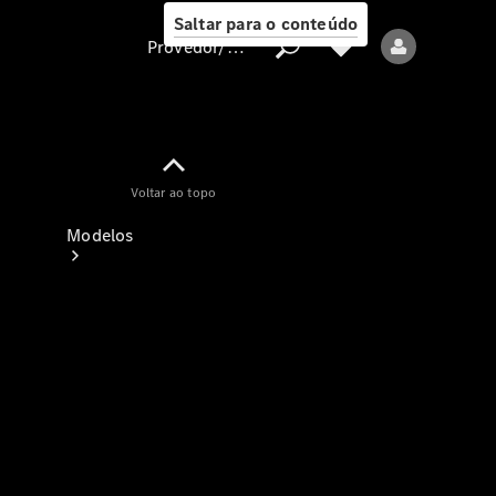
Saltar para o conteúdo
Provedor/proteção de dados
Provedor/proteção
Voltar ao topo
de dados
Modelos
Todos os modelos
Modelos elétricos