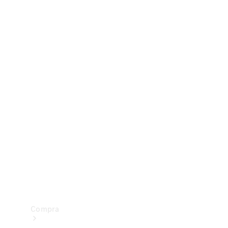
Configurador
Test drive
Showroom Online
Compra