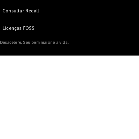
Consultar Recall
Licenças FOSS
Desacelere. Seu bem maior é a vida.