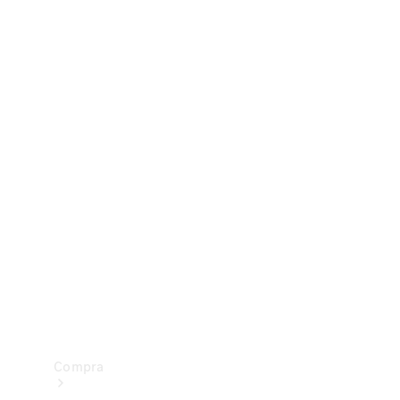
Configurador
Test drive
Showroom Online
Compra