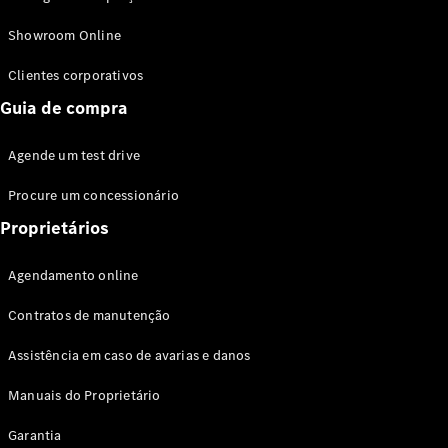
Modelos híbridos plug-in
Showroom Online
Sedans
Clientes corporativos
Guia de compra
Agende um test drive
Procure um concessionário
Todos os
Sedans
Proprietários
Classe C
Sedan
Agendamento online
EQE
Elétrico
Sedan
Contratos de manutenção
Classe E
Sedan
Assistência em caso de avarias e danos
Classe S
Sedan
Manuais do Proprietário
Longo
Garantia