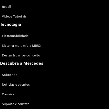
Configurador
Recall
Test drive
Showroom
Vídeos Tutoriais
Online
Tecnologia
SUV
Eletromobilidade
Sistema multimídia MBUX
Design & carros-conceito
Todos os
Descubra a Mercedes
SUVs
EQB
Elétrico
GLA
Sobre nós
GLB
Notícias e eventos
GLC
GLC Coupé
Carreira
GLE
GLE Coupé
Suporte e contato
GLS