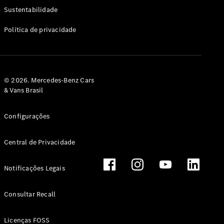
Classe G
Sustentabilidade
Configurador
Política de privacidade
Test drive
Showroom
Online
Hatchback
© 2026. Mercedes-Benz Cars
& Vans Brasil
Configurações
Central de Privacidade
Classe A
Hatchback
Notificações Legais
Configurador
Test drive
Consultar Recall
Showroom
Online
Licenças FOSS