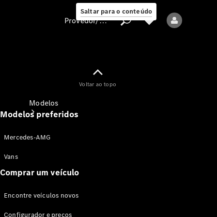
Saltar para o conteúdo
Provedor/proteção de dados
Provedor/proteção
Voltar ao topo
de dados
Modelos
Modelos preferidos
Mercedes-AMG
Vans
Comprar um veículo
Todos os modelos
Encontre veículos novos
Modelos elétricos
Configurador e preços