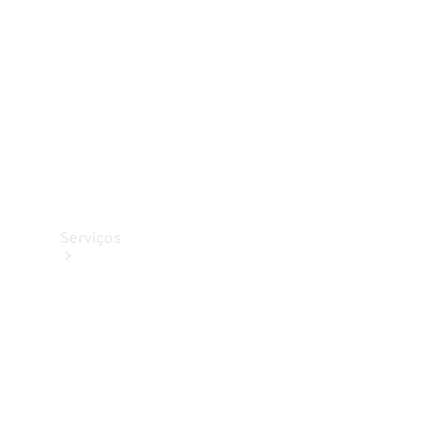
Originais
Coleção
Serviços
Todos os
serviços