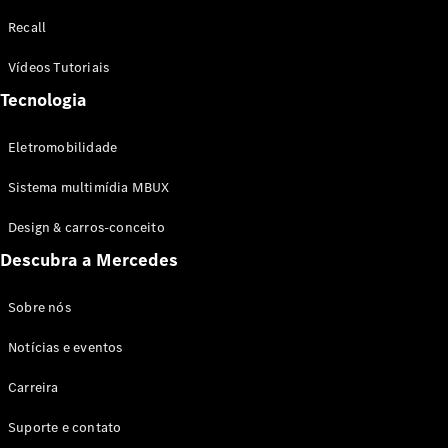
Configurador
Recall
Test drive
Showroom
Vídeos Tutoriais
Online
Tecnologia
SUV
Eletromobilidade
Sistema multimídia MBUX
Design & carros-conceito
Todos os
Descubra a Mercedes
SUVs
EQB
Elétrico
GLA
Sobre nós
GLB
Notícias e eventos
GLC
GLC Coupé
Carreira
GLE
GLE Coupé
Suporte e contato
GLS