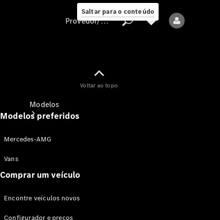
Saltar para o conteúdo
Provedor/proteção de dados
Provedor/proteção
Voltar ao topo
de dados
Modelos
Modelos preferidos
Mercedes-AMG
Vans
Comprar um veículo
Todos os modelos
Encontre veículos novos
Modelos elétricos
Configurador e preços