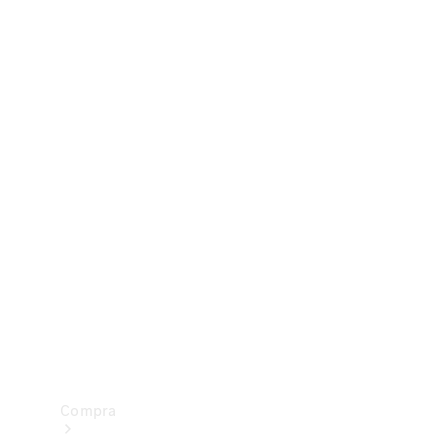
Configurador
Test drive
Showroom Online
Compra