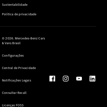
Classe G
Sustentabilidade
Configurador
Política de privacidade
Test drive
Showroom
Online
Hatchback
© 2026. Mercedes-Benz Cars
& Vans Brasil
Configurações
Central de Privacidade
Classe A
Hatchback
Notificações Legais
Configurador
Test drive
Consultar Recall
Showroom
Online
Licenças FOSS