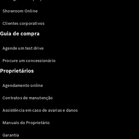
Modelos híbridos plug-in
Showroom Online
Sedans
Clientes corporativos
Guia de compra
Agende um test drive
Procure um concessionário
Todos os
Sedans
Proprietários
Classe C
Sedan
Agendamento online
EQE
Elétrico
Sedan
Contratos de manutenção
Classe E
Sedan
Assistência em caso de avarias e danos
Classe S
Sedan
Manuais do Proprietário
Longo
Garantia