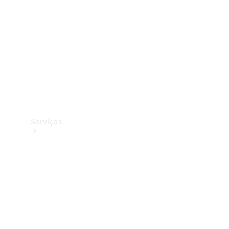
Originais
Coleção
Serviços
Todos os
serviços