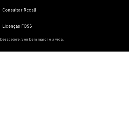
Consultar Recall
Licenças FOSS
Desacelere. Seu bem maior é a vida.