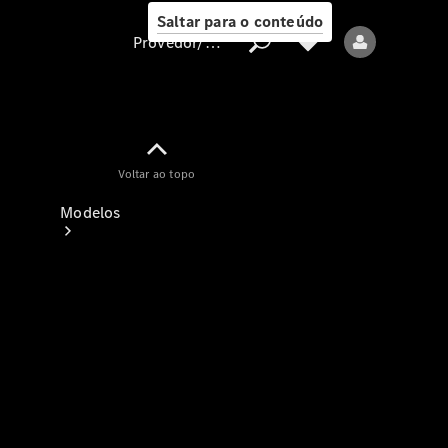
Saltar para o conteúdo
Provedor/proteção de dados
Provedor/proteção
Voltar ao topo
de dados
Modelos
Todos os modelos
Modelos elétricos