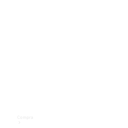
Configurador
Test drive
Showroom Online
Compra