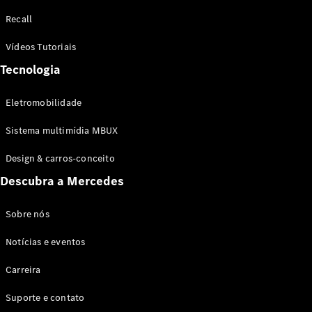
Configurador
Recall
Test drive
Showroom
Vídeos Tutoriais
Online
Tecnologia
SUV
Eletromobilidade
Sistema multimídia MBUX
Design & carros-conceito
Todos os
Descubra a Mercedes
SUVs
EQB
Elétrico
GLA
Sobre nós
GLB
Notícias e eventos
GLC
GLC Coupé
Carreira
GLE
GLE Coupé
Suporte e contato
GLS