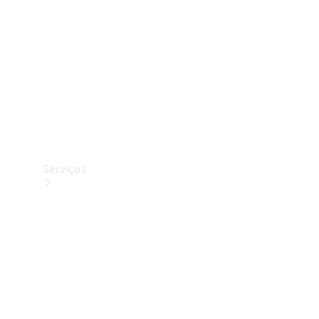
Originais
Coleção
Serviços
Todos os
serviços