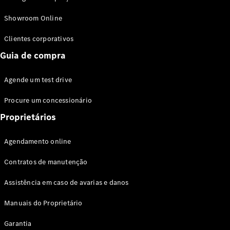
Modelos híbridos plug-in
Showroom Online
Sedans
Clientes corporativos
Guia de compra
Agende um test drive
Procure um concessionário
Todos os
Sedans
Proprietários
Classe C
Sedan
Agendamento online
EQE
Elétrico
Sedan
Contratos de manutenção
Classe E
Sedan
Assistência em caso de avarias e danos
Classe S
Sedan
Manuais do Proprietário
Longo
Garantia