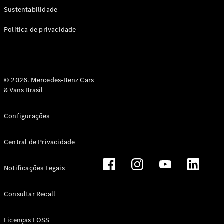
Classe G
Sustentabilidade
Configurador
Política de privacidade
Test drive
Showroom
Online
Hatchback
© 2026. Mercedes-Benz Cars
& Vans Brasil
Configurações
Central de Privacidade
Classe A
Hatchback
Notificações Legais
Configurador
Test drive
Consultar Recall
Showroom
Online
Licenças FOSS