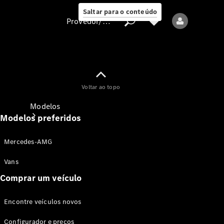
Saltar para o conteúdo
Provedor/proteção de dados
Provedor/proteção
Voltar ao topo
de dados
Modelos
Modelos preferidos
Mercedes-AMG
Vans
Comprar um veículo
Todos os modelos
Encontre veículos novos
Modelos elétricos
Configurador e preços