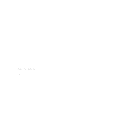
Originais
Coleção
Serviços
Todos os
serviços