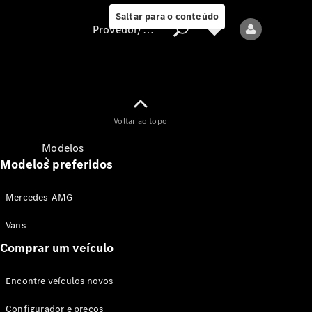
Saltar para o conteúdo
Provedor/proteção de dados
Provedor/proteção
Voltar ao topo
de dados
Modelos
Modelos preferidos
Mercedes-AMG
Vans
Comprar um veículo
Todos os modelos
Encontre veículos novos
Modelos elétricos
Configurador e preços