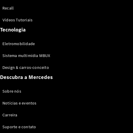
Configurador
Recall
Test drive
Showroom
Vídeos Tutoriais
Online
Tecnologia
SUV
Eletromobilidade
Sistema multimídia MBUX
Design & carros-conceito
Todos os
Descubra a Mercedes
SUVs
EQB
Elétrico
GLA
Sobre nós
GLB
Notícias e eventos
GLC
GLC Coupé
Carreira
GLE
GLE Coupé
Suporte e contato
GLS