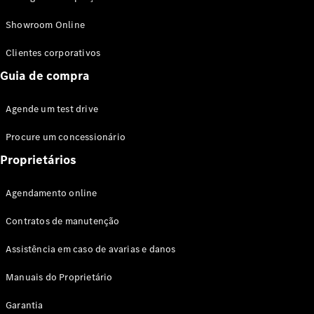
Modelos híbridos plug-in
Showroom Online
Sedans
Clientes corporativos
Guia de compra
Agende um test drive
Procure um concessionário
Todos os
Sedans
Proprietários
Classe C
Sedan
Agendamento online
EQE
Elétrico
Sedan
Contratos de manutenção
Classe E
Sedan
Assistência em caso de avarias e danos
Classe S
Sedan
Manuais do Proprietário
Longo
Garantia