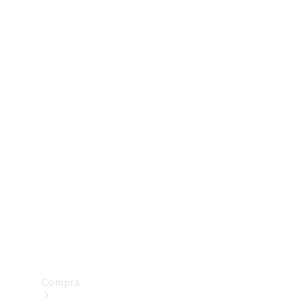
Configurador
Test drive
Showroom Online
Compra