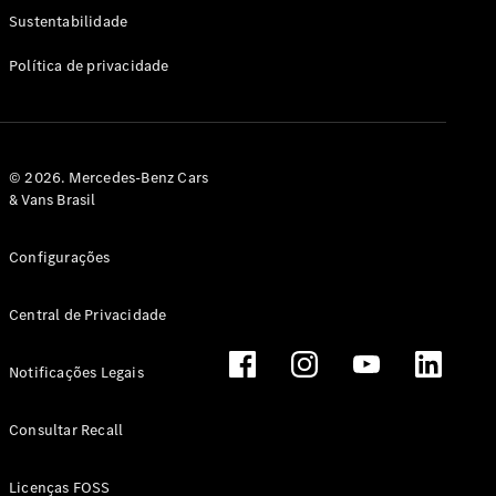
Classe G
Sustentabilidade
Configurador
Política de privacidade
Test drive
Showroom
Online
Hatchback
© 2026. Mercedes-Benz Cars
& Vans Brasil
Configurações
Central de Privacidade
Classe A
Hatchback
Notificações Legais
Configurador
Test drive
Consultar Recall
Showroom
Online
Licenças FOSS