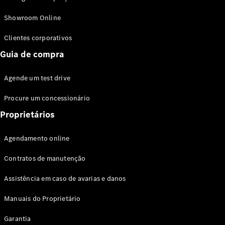
Modelos híbridos plug-in
Showroom Online
Sedans
Clientes corporativos
Guia de compra
Agende um test drive
Procure um concessionário
Todos os
Sedans
Proprietários
Classe C
Sedan
Agendamento online
EQE
Elétrico
Sedan
Contratos de manutenção
Classe E
Sedan
Assistência em caso de avarias e danos
Classe S
Sedan
Manuais do Proprietário
Longo
Garantia