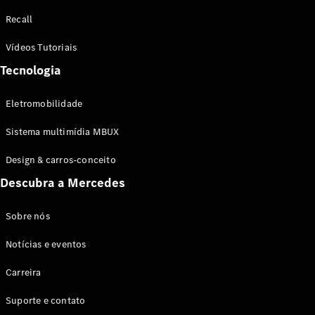
Configurador
Recall
Test drive
Showroom
Vídeos Tutoriais
Online
Tecnologia
SUV
Eletromobilidade
Sistema multimídia MBUX
Design & carros-conceito
Todos os
Descubra a Mercedes
SUVs
EQB
Elétrico
GLA
Sobre nós
GLB
Notícias e eventos
GLC
GLC Coupé
Carreira
GLE
GLE Coupé
Suporte e contato
GLS