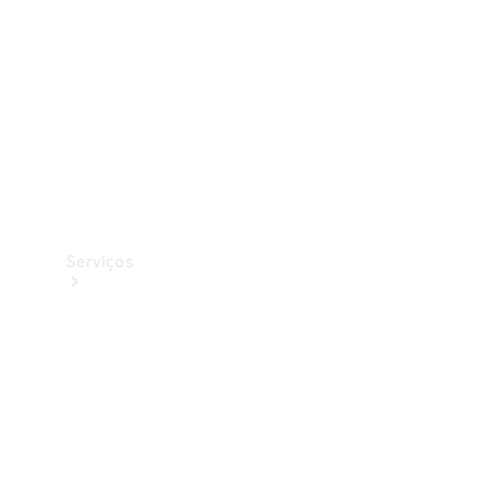
Originais
Coleção
Serviços
Todos os
serviços