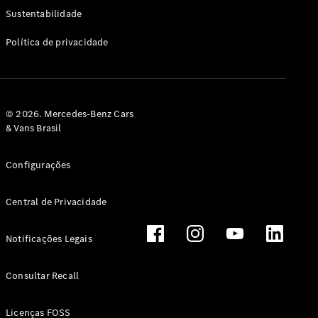
Classe G
Sustentabilidade
Configurador
Política de privacidade
Test drive
Showroom
Online
Hatchback
© 2026. Mercedes-Benz Cars
& Vans Brasil
Configurações
Central de Privacidade
Classe A
Hatchback
Notificações Legais
Configurador
Test drive
Consultar Recall
Showroom
Online
Licenças FOSS