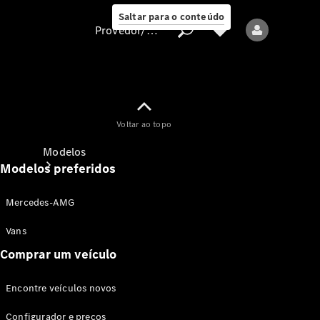
Saltar para o conteúdo
Provedor/proteção de dados
Provedor/proteção
Voltar ao topo
de dados
Modelos
Modelos preferidos
Mercedes-AMG
Vans
Comprar um veículo
Todos os modelos
Encontre veículos novos
Modelos elétricos
Configurador e preços