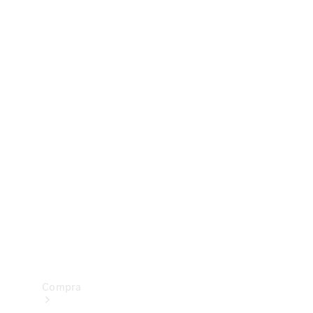
Configurador
Test drive
Showroom Online
Compra