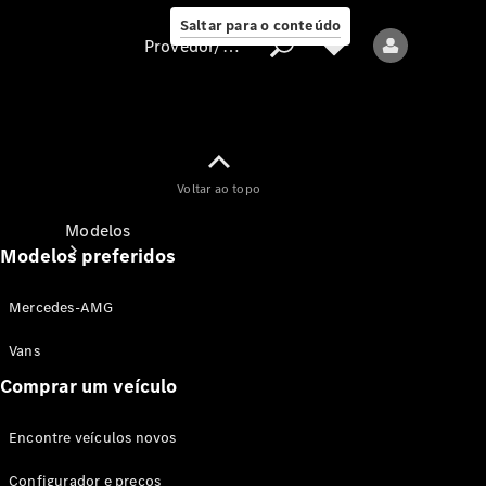
Saltar para o conteúdo
Provedor/proteção de dados
Provedor/proteção
Voltar ao topo
de dados
Modelos
Modelos preferidos
Mercedes-AMG
Vans
Comprar um veículo
Todos os modelos
Encontre veículos novos
Modelos elétricos
Configurador e preços