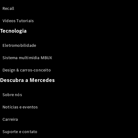
Configurador
Recall
Test drive
Showroom
Vídeos Tutoriais
Online
Tecnologia
SUV
Eletromobilidade
Sistema multimídia MBUX
Design & carros-conceito
Todos os
Descubra a Mercedes
SUVs
EQB
Elétrico
GLA
Sobre nós
GLB
Notícias e eventos
GLC
GLC Coupé
Carreira
GLE
GLE Coupé
Suporte e contato
GLS