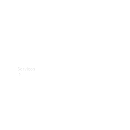
Originais
Coleção
Serviços
Todos os
serviços