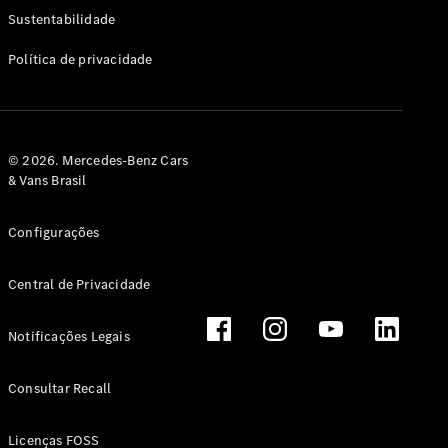
Classe G
Sustentabilidade
Configurador
Política de privacidade
Test drive
Showroom
Online
Hatchback
© 2026. Mercedes-Benz Cars
& Vans Brasil
Configurações
Central de Privacidade
Classe A
Hatchback
Notificações Legais
Configurador
Test drive
Consultar Recall
Showroom
Online
Licenças FOSS