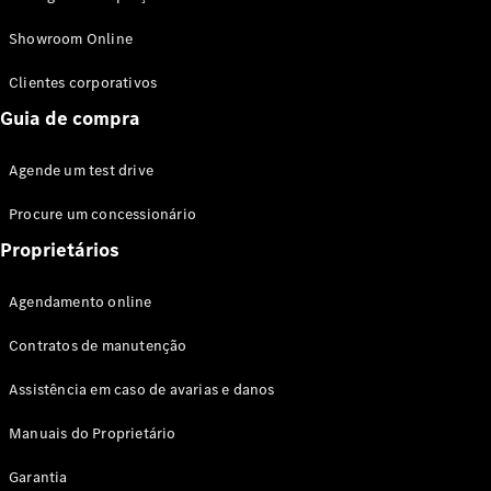
Modelos híbridos plug-in
Showroom Online
Sedans
Clientes corporativos
Guia de compra
Agende um test drive
Procure um concessionário
Todos os
Sedans
Proprietários
Classe C
Sedan
Agendamento online
EQE
Elétrico
Sedan
Contratos de manutenção
Classe E
Sedan
Assistência em caso de avarias e danos
Classe S
Sedan
Manuais do Proprietário
Longo
Garantia