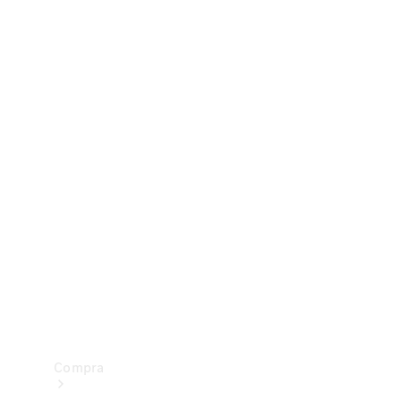
Configurador
Test drive
Showroom Online
Compra