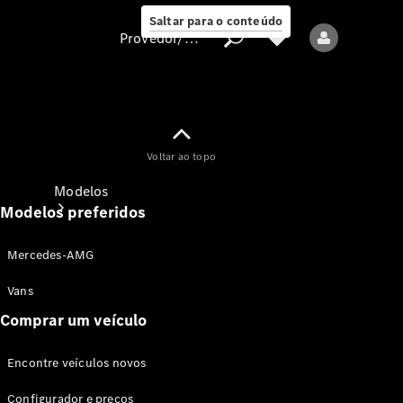
Saltar para o conteúdo
Provedor/proteção de dados
Provedor/proteção
Voltar ao topo
de dados
Modelos
Modelos preferidos
Mercedes-AMG
Vans
Comprar um veículo
Todos os modelos
Encontre veículos novos
Modelos elétricos
Configurador e preços