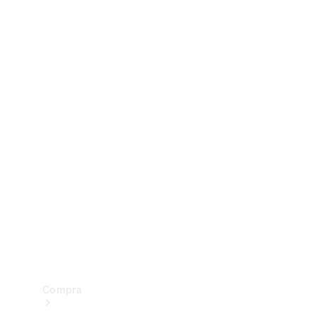
Configurador
Test drive
Showroom Online
Compra