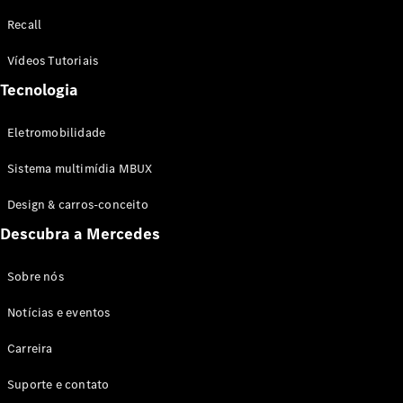
Configurador
Recall
Test drive
Showroom
Vídeos Tutoriais
Online
Tecnologia
SUV
Eletromobilidade
Sistema multimídia MBUX
Design & carros-conceito
Todos os
Descubra a Mercedes
SUVs
EQB
Elétrico
GLA
Sobre nós
GLB
Notícias e eventos
GLC
GLC Coupé
Carreira
GLE
GLE Coupé
Suporte e contato
GLS