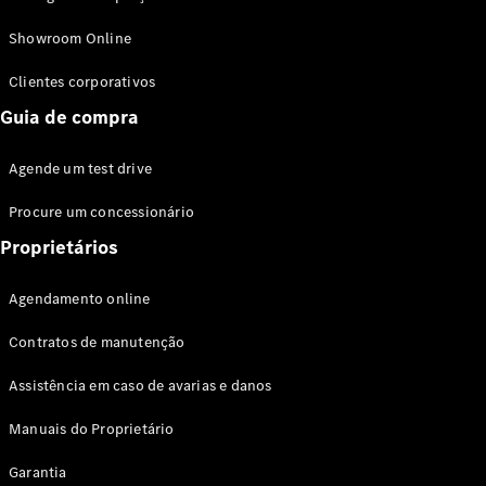
Modelos híbridos plug-in
Showroom Online
Sedans
Clientes corporativos
Guia de compra
Agende um test drive
Procure um concessionário
Todos os
Sedans
Proprietários
Classe C
Sedan
Agendamento online
EQE
Elétrico
Sedan
Contratos de manutenção
Classe E
Sedan
Assistência em caso de avarias e danos
Classe S
Sedan
Manuais do Proprietário
Longo
Garantia