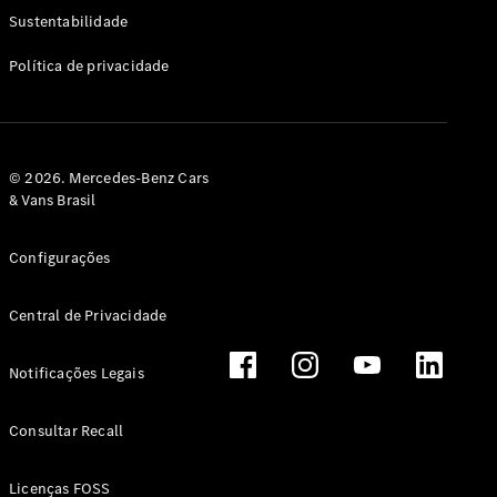
Classe G
Sustentabilidade
Configurador
Política de privacidade
Test drive
Showroom
Online
Hatchback
© 2026. Mercedes-Benz Cars
& Vans Brasil
Configurações
Central de Privacidade
Classe A
Hatchback
Notificações Legais
Configurador
Test drive
Consultar Recall
Showroom
Online
Licenças FOSS