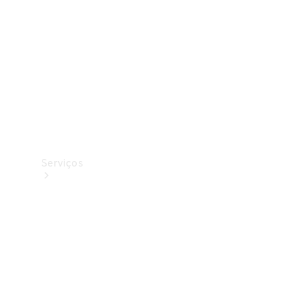
Originais
Coleção
Serviços
Todos os
serviços