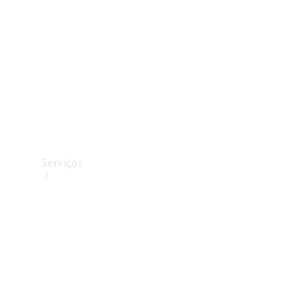
Originais
Coleção
Serviços
Todos os
serviços