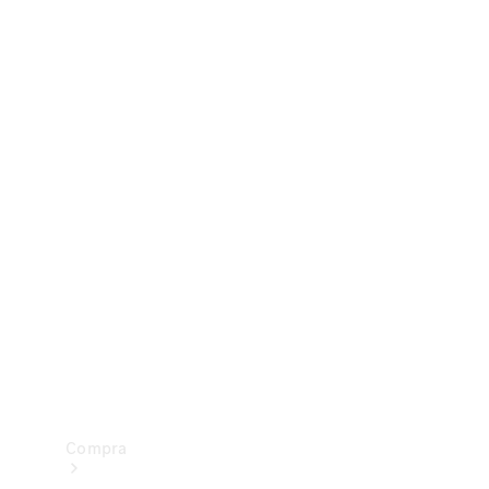
Configurador
Test drive
Showroom Online
Compra