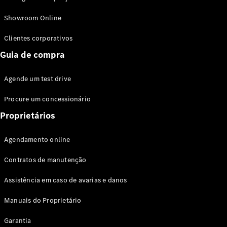
Modelos híbridos plug-in
Showroom Online
Sedans
Clientes corporativos
Guia de compra
Agende um test drive
Procure um concessionário
Todos os
Sedans
Proprietários
Classe C
Sedan
Agendamento online
EQE
Elétrico
Sedan
Contratos de manutenção
Classe E
Sedan
Assistência em caso de avarias e danos
Classe S
Sedan
Manuais do Proprietário
Longo
Garantia