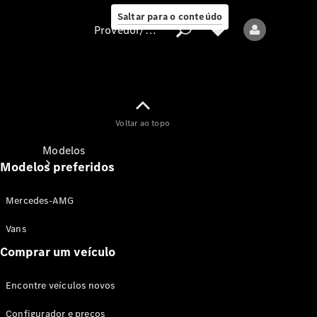
Saltar para o conteúdo
Provedor/proteção de dados
Provedor/proteção
Voltar ao topo
de dados
Modelos
Modelos preferidos
Mercedes-AMG
Vans
Comprar um veículo
Todos os modelos
Encontre veículos novos
Modelos elétricos
Configurador e preços