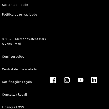
Classe G
Sustentabilidade
Configurador
Política de privacidade
Test drive
Showroom
Online
Hatchback
© 2026. Mercedes-Benz Cars
& Vans Brasil
Configurações
Central de Privacidade
Classe A
Hatchback
Notificações Legais
Configurador
Test drive
Consultar Recall
Showroom
Online
Licenças FOSS