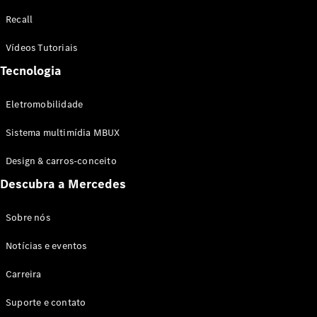
Configurador
Recall
Test drive
Showroom
Vídeos Tutoriais
Online
Tecnologia
SUV
Eletromobilidade
Sistema multimídia MBUX
Design & carros-conceito
Todos os
Descubra a Mercedes
SUVs
EQB
Elétrico
GLA
Sobre nós
GLB
Notícias e eventos
GLC
GLC Coupé
Carreira
GLE
GLE Coupé
Suporte e contato
GLS