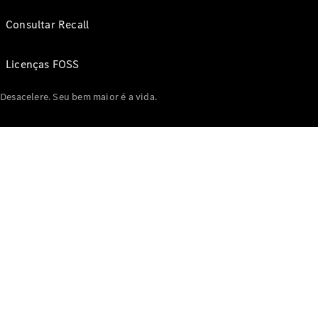
Consultar Recall
Licenças FOSS
Desacelere. Seu bem maior é a vida.