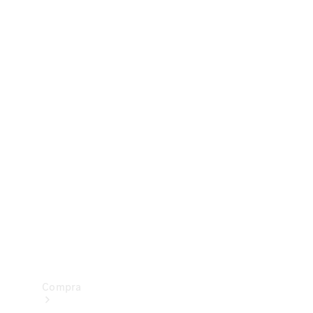
Configurador
Test drive
Showroom Online
Compra