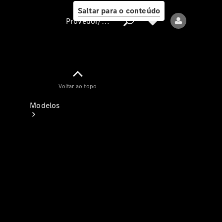
Saltar para o conteúdo
Provedor/proteção de dados
Provedor/proteção
Voltar ao topo
de dados
Modelos
Todos os modelos
Modelos elétricos