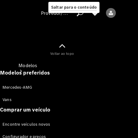
Saltar para o conteúdo
Provedor/proteção de dados
Provedor/proteção
Voltar ao topo
de dados
Modelos
Modelos preferidos
Mercedes-AMG
Vans
Comprar um veículo
Todos os modelos
Encontre veículos novos
Modelos elétricos
Configurador e preços