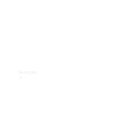
Originais
Coleção
Serviços
Todos os
serviços