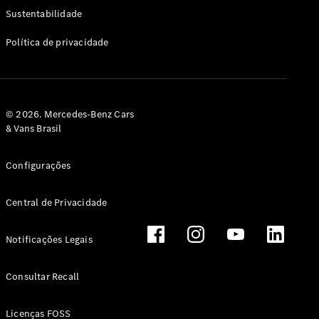
Classe G
Sustentabilidade
Configurador
Política de privacidade
Test drive
Showroom
Online
Hatchback
© 2026. Mercedes-Benz Cars
& Vans Brasil
Configurações
Central de Privacidade
Classe A
Hatchback
Notificações Legais
Configurador
Test drive
Consultar Recall
Showroom
Online
Licenças FOSS