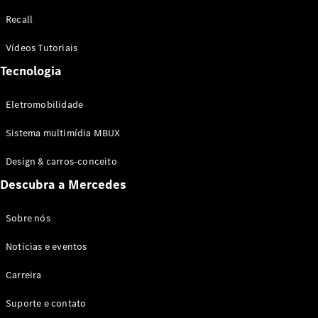
Configurador
Recall
Test drive
Showroom
Vídeos Tutoriais
Online
Tecnologia
SUV
Eletromobilidade
Sistema multimídia MBUX
Design & carros-conceito
Todos os
Descubra a Mercedes
SUVs
EQB
Elétrico
GLA
Sobre nós
GLB
Notícias e eventos
GLC
GLC Coupé
Carreira
GLE
GLE Coupé
Suporte e contato
GLS