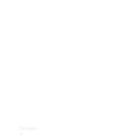
Configurador
Test drive
Showroom Online
Compra