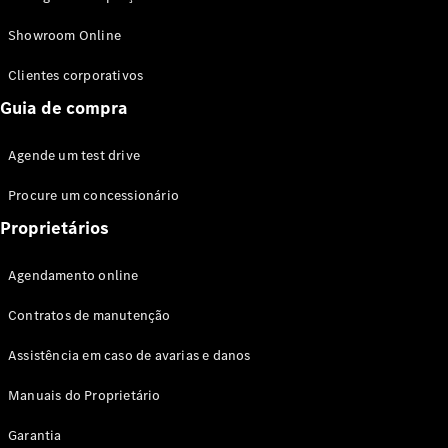
Modelos híbridos plug-in
Showroom Online
Sedans
Clientes corporativos
Guia de compra
Agende um test drive
Procure um concessionário
Todos os
Sedans
Proprietários
Classe C
Sedan
Agendamento online
EQE
Elétrico
Sedan
Contratos de manutenção
Classe E
Sedan
Assistência em caso de avarias e danos
Classe S
Sedan
Manuais do Proprietário
Longo
Garantia