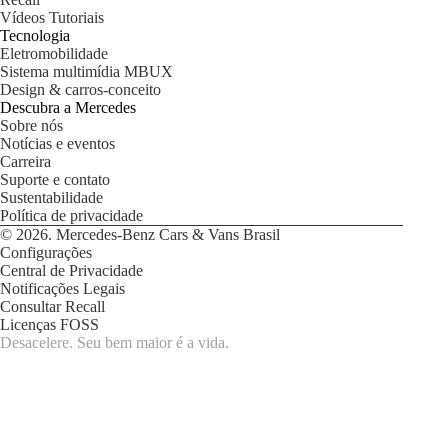
Vídeos Tutoriais
Todos os
Tecnologia
Sedans
Eletromobilidade
Classe C
Sistema multimídia MBUX
Sedan
Design & carros-conceito
EQE
Elétrico
Descubra a Mercedes
Sedan
Sobre nós
Classe E
Notícias e eventos
Sedan
Carreira
Classe S
Suporte e contato
Sedan
Sustentabilidade
Longo
Política de privacidade
© 2026. Mercedes-Benz Cars & Vans Brasil
Configurações
Configurador
Central de Privacidade
Test
Notificações Legais
drive
Consultar Recall
Showroom
Licenças FOSS
Online
Desacelere. Seu bem maior é a vida.
SUV
Todos os
SUVs