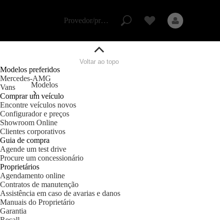
Atendimento
Saltar para o conteúdo
ao cliente
Provedor/proteção de dados
Voltar ao topo
Provedor/proteção
Modelos preferidos
de dados
Mercedes-AMG
Modelos
Vans
Comprar um veículo
Encontre veículos novos
Configurador e preços
Showroom Online
Todos os modelos
Clientes corporativos
Guia de compra
Agende um test drive
Modelos elétricos
Procure um concessionário
Modelos híbridos
Proprietários
plug-in
Agendamento online
Contratos de manutenção
Assistência em caso de avarias e danos
Sedans
Manuais do Proprietário
Garantia
Recall