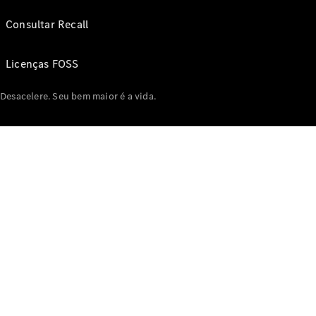
Consultar Recall
Licenças FOSS
Desacelere. Seu bem maior é a vida.