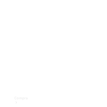
Configurador
Test drive
Showroom Online
Compra