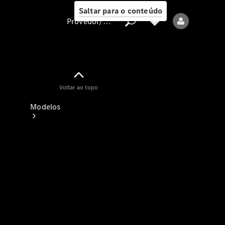
Saltar para o conteúdo
Provedor/proteção de dados
Provedor/proteção
Voltar ao topo
de dados
Modelos
Todos os modelos
Modelos elétricos