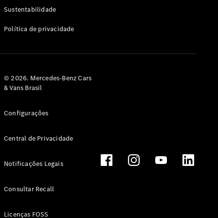
Classe G
Sustentabilidade
Configurador
Política de privacidade
Test drive
Showroom
Online
Hatchback
© 2026. Mercedes-Benz Cars
& Vans Brasil
Configurações
Central de Privacidade
Classe A
Hatchback
Notificações Legais
Configurador
Test drive
Consultar Recall
Showroom
Online
Licenças FOSS