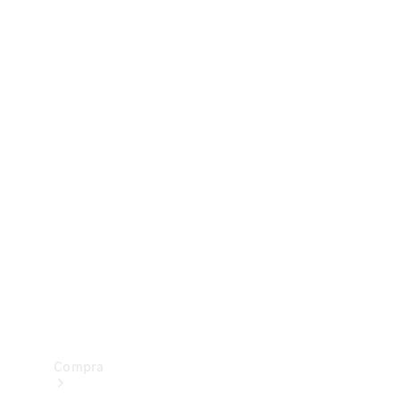
Configurador
Test drive
Showroom Online
Compra