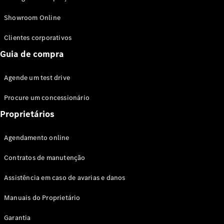
Modelos híbridos plug-in
Showroom Online
Sedans
Clientes corporativos
Guia de compra
Agende um test drive
Procure um concessionário
Todos os
Sedans
Proprietários
Classe C
Sedan
Agendamento online
EQE
Elétrico
Sedan
Contratos de manutenção
Classe E
Sedan
Assistência em caso de avarias e danos
Classe S
Sedan
Manuais do Proprietário
Longo
Garantia