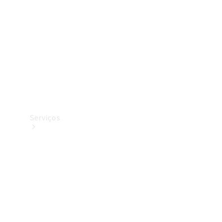
Originais
Coleção
Serviços
Todos os
serviços