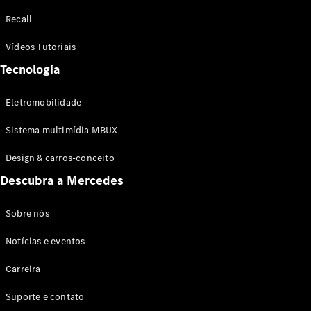
Configurador
Recall
Test drive
Showroom
Vídeos Tutoriais
Online
Tecnologia
SUV
Eletromobilidade
Sistema multimídia MBUX
Design & carros-conceito
Todos os
Descubra a Mercedes
SUVs
EQB
Elétrico
GLA
Sobre nós
GLB
Notícias e eventos
GLC
GLC Coupé
Carreira
GLE
GLE Coupé
Suporte e contato
GLS