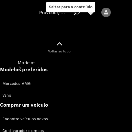
Saltar para o conteúdo
Provedor/proteção de dados
Provedor/proteção
Voltar ao topo
de dados
Modelos
Modelos preferidos
Mercedes-AMG
Vans
Comprar um veículo
Todos os modelos
Encontre veículos novos
Modelos elétricos
Configurador e preços