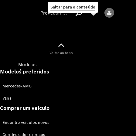
Saltar para o conteúdo
Provedor/proteção de dados
Provedor/proteção
Voltar ao topo
de dados
Modelos
Modelos preferidos
Mercedes-AMG
Vans
Comprar um veículo
Todos os modelos
Encontre veículos novos
Modelos elétricos
Configurador e preços