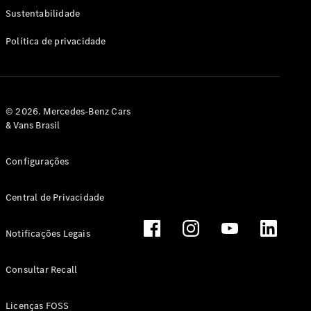
Classe G
Sustentabilidade
Configurador
Política de privacidade
Test drive
Showroom
Online
Hatchback
© 2026. Mercedes-Benz Cars
& Vans Brasil
Configurações
Central de Privacidade
Classe A
Hatchback
Notificações Legais
Configurador
Test drive
Consultar Recall
Showroom
Online
Licenças FOSS