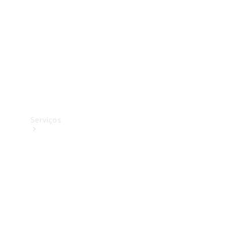
Originais
Coleção
Serviços
Todos os
serviços