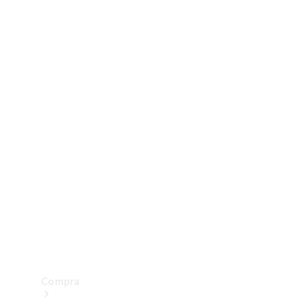
Configurador
Test drive
Showroom Online
Compra