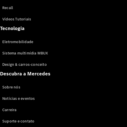
Configurador
Recall
Test drive
Showroom
Vídeos Tutoriais
Online
Tecnologia
SUV
Eletromobilidade
Sistema multimídia MBUX
Design & carros-conceito
Todos os
Descubra a Mercedes
SUVs
EQB
Elétrico
GLA
Sobre nós
GLB
Notícias e eventos
GLC
GLC Coupé
Carreira
GLE
GLE Coupé
Suporte e contato
GLS