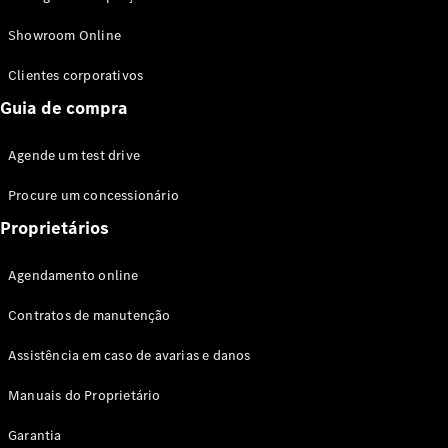
Modelos híbridos plug-in
Showroom Online
Sedans
Clientes corporativos
Guia de compra
Agende um test drive
Procure um concessionário
Todos os
Sedans
Proprietários
Classe C
Sedan
Agendamento online
EQE
Elétrico
Sedan
Contratos de manutenção
Classe E
Sedan
Assistência em caso de avarias e danos
Classe S
Sedan
Manuais do Proprietário
Longo
Garantia