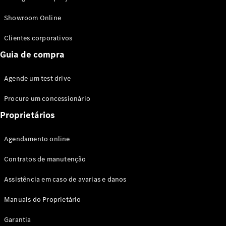
Modelos híbridos plug-in
Showroom Online
Sedans
Clientes corporativos
Guia de compra
Agende um test drive
Procure um concessionário
Todos os
Sedans
Proprietários
Classe C
Sedan
Agendamento online
EQE
Elétrico
Sedan
Contratos de manutenção
Classe E
Sedan
Assistência em caso de avarias e danos
Classe S
Sedan
Manuais do Proprietário
Longo
Garantia