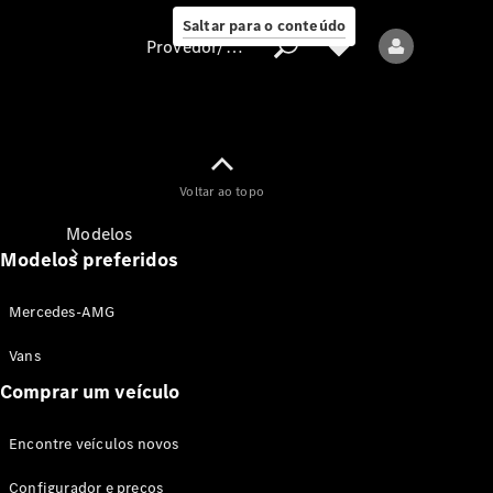
Saltar para o conteúdo
Provedor/proteção de dados
Provedor/proteção
Voltar ao topo
de dados
Modelos
Modelos preferidos
Mercedes-AMG
Vans
Comprar um veículo
Todos os modelos
Encontre veículos novos
Modelos elétricos
Configurador e preços