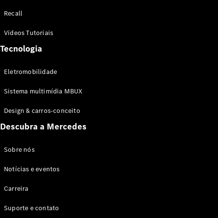
Configurador
Recall
Test drive
Showroom
Vídeos Tutoriais
Online
Tecnologia
SUV
Eletromobilidade
Sistema multimídia MBUX
Design & carros-conceito
Todos os
Descubra a Mercedes
SUVs
EQB
Elétrico
GLA
Sobre nós
GLB
Notícias e eventos
GLC
GLC Coupé
Carreira
GLE
GLE Coupé
Suporte e contato
GLS