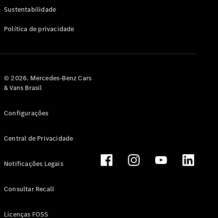
Classe G
Sustentabilidade
Configurador
Política de privacidade
Test drive
Showroom
Online
Hatchback
© 2026. Mercedes-Benz Cars
& Vans Brasil
Configurações
Central de Privacidade
Classe A
Hatchback
Notificações Legais
Configurador
Test drive
Consultar Recall
Showroom
Online
Licenças FOSS