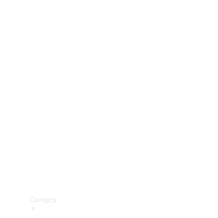
Configurador
Test drive
Showroom Online
Compra