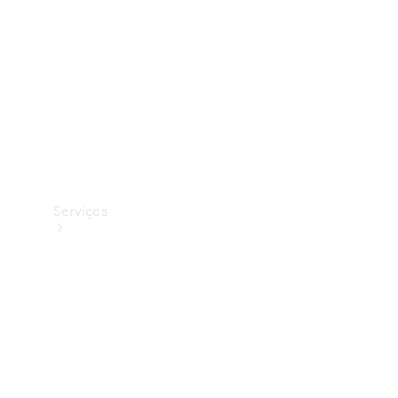
Originais
Coleção
Serviços
Todos os
serviços