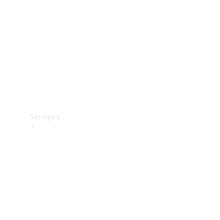
Originais
Coleção
Serviços
Todos os
serviços