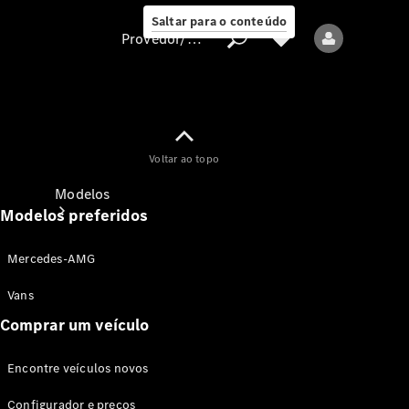
Saltar para o conteúdo
Provedor/proteção de dados
Provedor/proteção
Voltar ao topo
de dados
Modelos
Modelos preferidos
Mercedes-AMG
Vans
Comprar um veículo
Todos os modelos
Encontre veículos novos
Modelos elétricos
Configurador e preços