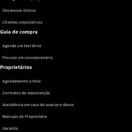
Modelos híbridos plug-in
Showroom Online
Sedans
Clientes corporativos
Guia de compra
Agende um test drive
Procure um concessionário
Todos os
Sedans
Proprietários
Classe C
Sedan
Agendamento online
EQE
Elétrico
Sedan
Contratos de manutenção
Classe E
Sedan
Assistência em caso de avarias e danos
Classe S
Sedan
Manuais do Proprietário
Longo
Garantia