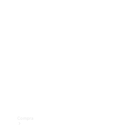
Configurador
Test drive
Showroom Online
Compra