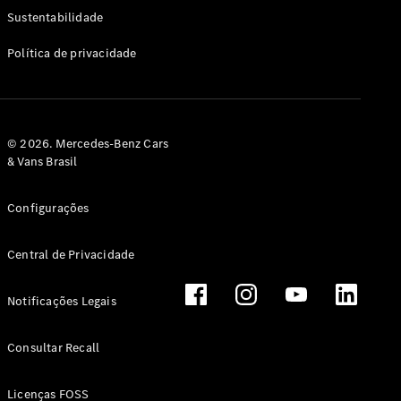
Classe G
Sustentabilidade
Configurador
Política de privacidade
Test drive
Showroom
Online
Hatchback
© 2026. Mercedes-Benz Cars
& Vans Brasil
Configurações
Central de Privacidade
Classe A
Hatchback
Notificações Legais
Configurador
Test drive
Consultar Recall
Showroom
Online
Licenças FOSS