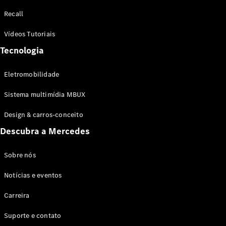
Configurador
Recall
Test drive
Showroom
Vídeos Tutoriais
Online
Tecnologia
SUV
Eletromobilidade
Sistema multimídia MBUX
Design & carros-conceito
Todos os
Descubra a Mercedes
SUVs
EQB
Elétrico
GLA
Sobre nós
GLB
Notícias e eventos
GLC
GLC Coupé
Carreira
GLE
GLE Coupé
Suporte e contato
GLS