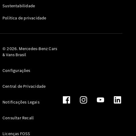
Classe G
Sustentabilidade
Configurador
Política de privacidade
Test drive
Showroom
Online
Hatchback
© 2026. Mercedes-Benz Cars
& Vans Brasil
Configurações
Central de Privacidade
Classe A
Hatchback
Notificações Legais
Configurador
Test drive
Consultar Recall
Showroom
Online
Licenças FOSS