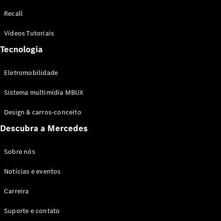
Configurador
Recall
Test drive
Showroom
Vídeos Tutoriais
Online
Tecnologia
SUV
Eletromobilidade
Sistema multimídia MBUX
Design & carros-conceito
Todos os
Descubra a Mercedes
SUVs
EQB
Elétrico
GLA
Sobre nós
GLB
Notícias e eventos
GLC
GLC Coupé
Carreira
GLE
GLE Coupé
Suporte e contato
GLS