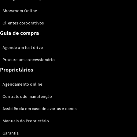
Modelos híbridos plug-in
Showroom Online
Sedans
Clientes corporativos
Guia de compra
Agende um test drive
Procure um concessionário
Todos os
Sedans
Proprietários
Classe C
Sedan
Agendamento online
EQE
Elétrico
Sedan
Contratos de manutenção
Classe E
Sedan
Assistência em caso de avarias e danos
Classe S
Sedan
Manuais do Proprietário
Longo
Garantia