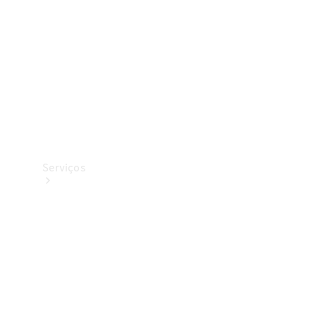
Originais
Coleção
Serviços
Todos os
serviços