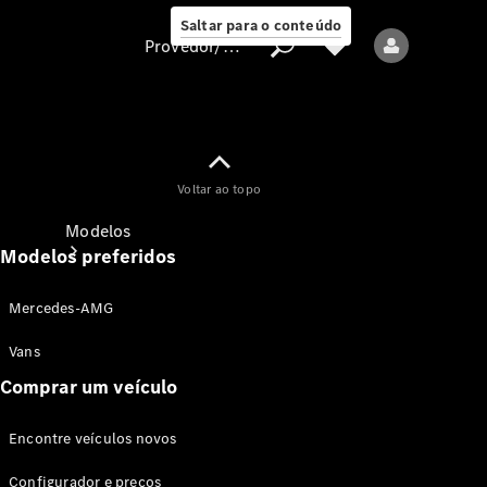
Saltar para o conteúdo
Provedor/proteção de dados
Provedor/proteção
Voltar ao topo
de dados
Modelos
Modelos preferidos
Mercedes-AMG
Vans
Comprar um veículo
Todos os modelos
Encontre veículos novos
Modelos elétricos
Configurador e preços