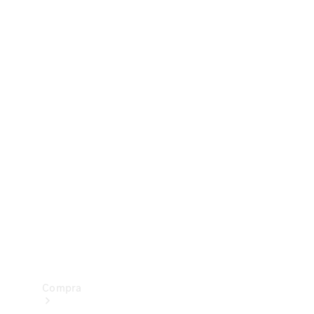
Configurador
Test drive
Showroom Online
Compra