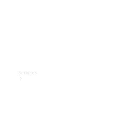
Originais
Coleção
Serviços
Todos os
serviços