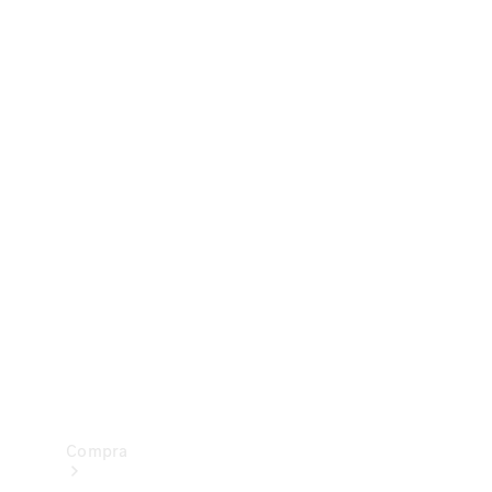
Configurador
Test drive
Showroom Online
Compra