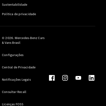
Classe G
Sustentabilidade
Configurador
Política de privacidade
Test drive
Showroom
Online
Hatchback
© 2026. Mercedes-Benz Cars
& Vans Brasil
Configurações
Central de Privacidade
Classe A
Hatchback
Notificações Legais
Configurador
Test drive
Consultar Recall
Showroom
Online
Licenças FOSS