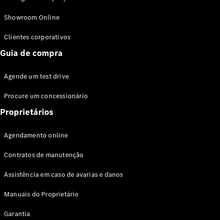
Modelos híbridos plug-in
Showroom Online
Sedans
Clientes corporativos
Guia de compra
Agende um test drive
Procure um concessionário
Todos os
Sedans
Proprietários
Classe C
Sedan
Agendamento online
EQE
Elétrico
Sedan
Contratos de manutenção
Classe E
Sedan
Assistência em caso de avarias e danos
Classe S
Sedan
Manuais do Proprietário
Longo
Garantia