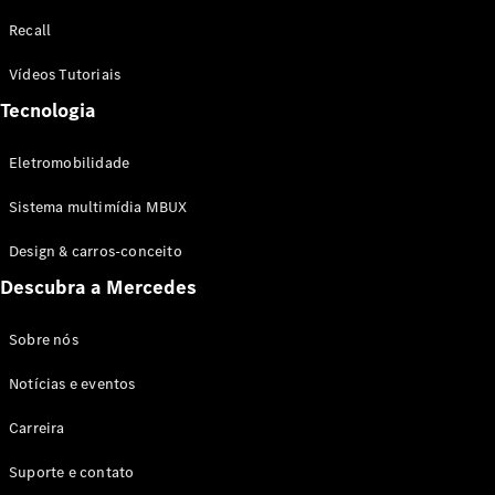
Configurador
Recall
Test drive
Showroom
Vídeos Tutoriais
Online
Tecnologia
SUV
Eletromobilidade
Sistema multimídia MBUX
Design & carros-conceito
Todos os
Descubra a Mercedes
SUVs
EQB
Elétrico
GLA
Sobre nós
GLB
Notícias e eventos
GLC
GLC Coupé
Carreira
GLE
GLE Coupé
Suporte e contato
GLS