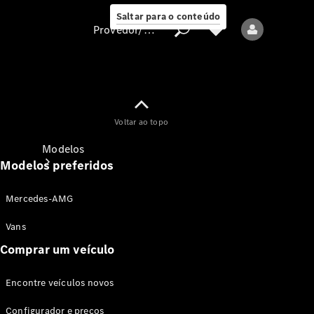
Saltar para o conteúdo
Provedor/proteção de dados
Provedor/proteção
Voltar ao topo
de dados
Modelos
Modelos preferidos
Mercedes-AMG
Vans
Comprar um veículo
Todos os modelos
Encontre veículos novos
Modelos elétricos
Configurador e preços