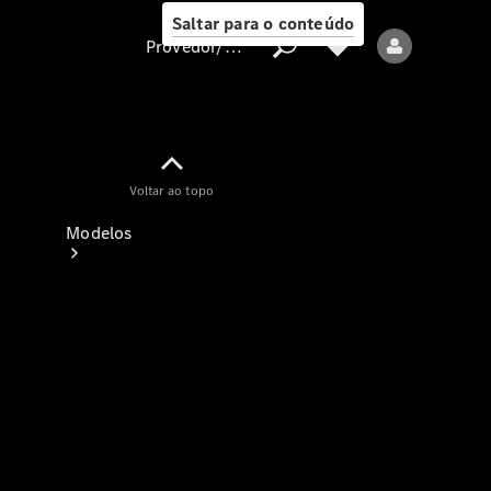
Saltar para o conteúdo
Provedor/proteção de dados
Provedor/proteção
Voltar ao topo
de dados
Modelos
Todos os modelos
Modelos elétricos