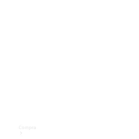
Configurador
Test drive
Showroom Online
Compra