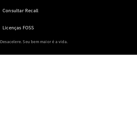
Consultar Recall
Licenças FOSS
Desacelere. Seu bem maior é a vida.