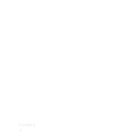
Configurador
Test drive
Showroom Online
Compra