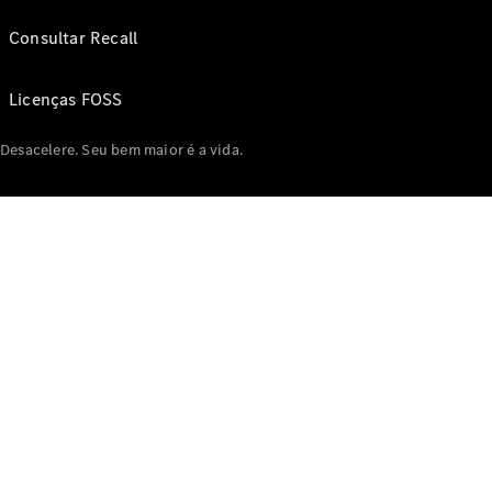
Consultar Recall
Licenças FOSS
Desacelere. Seu bem maior é a vida.