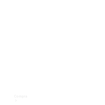
Configurador
Test drive
Showroom Online
Compra