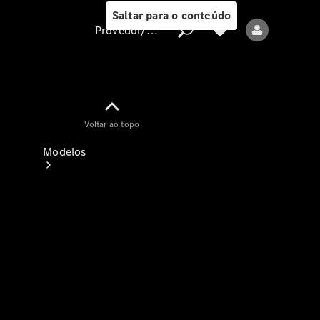
Saltar para o conteúdo
Provedor/proteção de dados
Provedor/proteção
Voltar ao topo
de dados
Modelos
Todos os modelos
Modelos elétricos