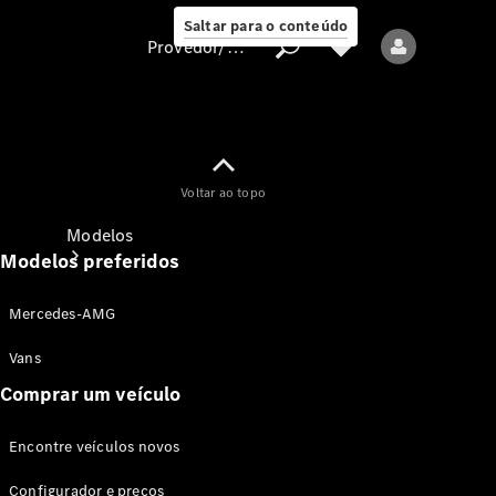
Saltar para o conteúdo
Provedor/proteção de dados
Provedor/proteção
Voltar ao topo
de dados
Modelos
Modelos preferidos
Mercedes-AMG
Vans
Comprar um veículo
Todos os modelos
Encontre veículos novos
Modelos elétricos
Configurador e preços