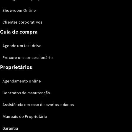
Modelos híbridos plug-in
Showroom Online
Sedans
Clientes corporativos
Guia de compra
Agende um test drive
Procure um concessionário
Todos os
Sedans
Proprietários
Classe C
Sedan
Agendamento online
EQE
Elétrico
Sedan
Contratos de manutenção
Classe E
Sedan
Assistência em caso de avarias e danos
Classe S
Sedan
Manuais do Proprietário
Longo
Garantia