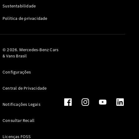
Classe G
Sustentabilidade
Configurador
Política de privacidade
Test drive
Showroom
Online
Hatchback
© 2026. Mercedes-Benz Cars
& Vans Brasil
Configurações
Central de Privacidade
Classe A
Hatchback
Notificações Legais
Configurador
Test drive
Consultar Recall
Showroom
Online
Licenças FOSS