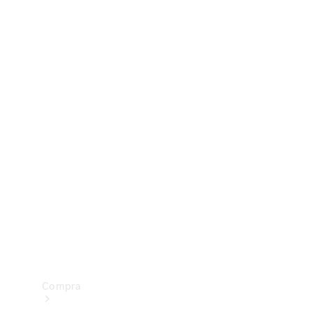
Configurador
Test drive
Showroom Online
Compra