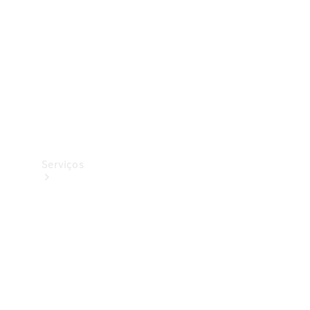
Originais
Coleção
Serviços
Todos os
serviços