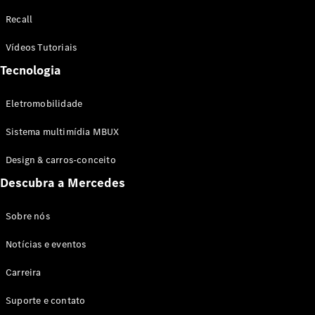
Configurador
Recall
Test drive
Showroom
Vídeos Tutoriais
Online
Tecnologia
SUV
Eletromobilidade
Sistema multimídia MBUX
Design & carros-conceito
Todos os
Descubra a Mercedes
SUVs
EQB
Elétrico
GLA
Sobre nós
GLB
Notícias e eventos
GLC
GLC Coupé
Carreira
GLE
GLE Coupé
Suporte e contato
GLS