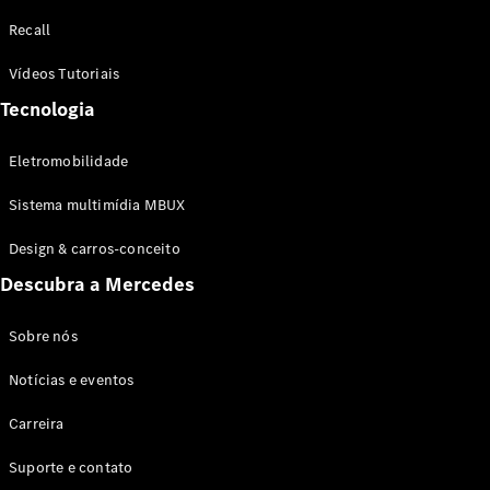
Configurador
Recall
Test drive
Showroom
Vídeos Tutoriais
Online
Tecnologia
SUV
Eletromobilidade
Sistema multimídia MBUX
Design & carros-conceito
Todos os
Descubra a Mercedes
SUVs
EQB
Elétrico
GLA
Sobre nós
GLB
Notícias e eventos
GLC
GLC Coupé
Carreira
GLE
GLE Coupé
Suporte e contato
GLS