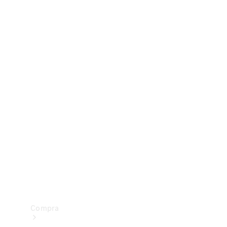
Configurador
Test drive
Showroom Online
Compra