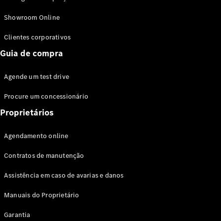
Modelos híbridos plug-in
Showroom Online
Sedans
Clientes corporativos
Guia de compra
Agende um test drive
Procure um concessionário
Todos os
Sedans
Proprietários
Classe C
Sedan
Agendamento online
EQE
Elétrico
Sedan
Contratos de manutenção
Classe E
Sedan
Assistência em caso de avarias e danos
Classe S
Sedan
Manuais do Proprietário
Longo
Garantia