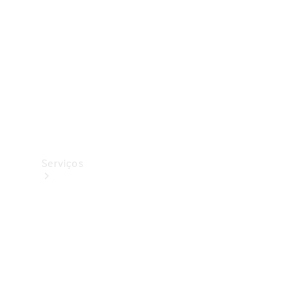
Originais
Coleção
Serviços
Todos os
serviços