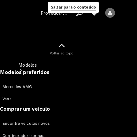
Saltar para o conteúdo
Provedor/proteção de dados
Provedor/proteção
Voltar ao topo
de dados
Modelos
Modelos preferidos
Mercedes-AMG
Vans
Comprar um veículo
Todos os modelos
Encontre veículos novos
Modelos elétricos
Configurador e preços