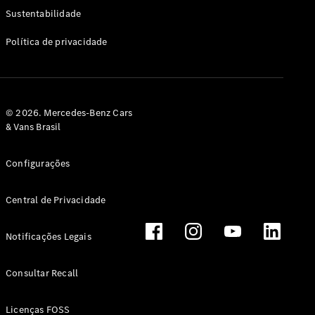
Classe G
Sustentabilidade
Configurador
Política de privacidade
Test drive
Showroom
Online
Hatchback
© 2026. Mercedes-Benz Cars
& Vans Brasil
Configurações
Central de Privacidade
Classe A
Hatchback
Notificações Legais
Configurador
Test drive
Consultar Recall
Showroom
Online
Licenças FOSS