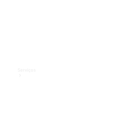
Originais
Coleção
Serviços
Todos os
serviços