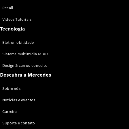
Configurador
Recall
Test drive
Showroom
Vídeos Tutoriais
Online
Tecnologia
SUV
Eletromobilidade
Sistema multimídia MBUX
Design & carros-conceito
Todos os
Descubra a Mercedes
SUVs
EQB
Elétrico
GLA
Sobre nós
GLB
Notícias e eventos
GLC
GLC Coupé
Carreira
GLE
GLE Coupé
Suporte e contato
GLS