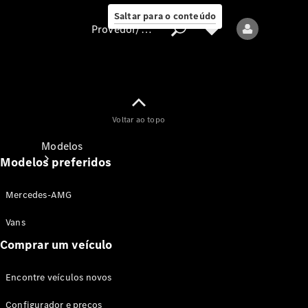
Saltar para o conteúdo
Provedor/proteção de dados
Provedor/proteção
Voltar ao topo
de dados
Modelos
Modelos preferidos
Mercedes-AMG
Vans
Comprar um veículo
Todos os modelos
Encontre veículos novos
Modelos elétricos
Configurador e preços