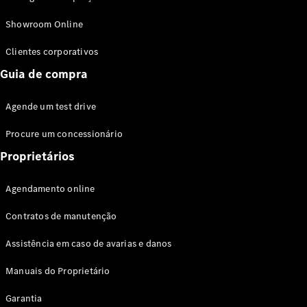
Modelos híbridos plug-in
Showroom Online
Sedans
Clientes corporativos
Guia de compra
Agende um test drive
Procure um concessionário
Todos os
Sedans
Proprietários
Classe C
Sedan
Agendamento online
EQE
Elétrico
Sedan
Contratos de manutenção
Classe E
Sedan
Assistência em caso de avarias e danos
Classe S
Sedan
Manuais do Proprietário
Longo
Garantia