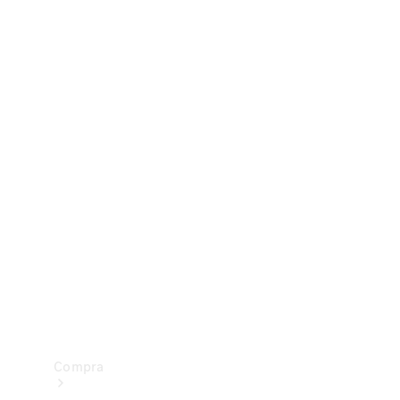
Configurador
Test drive
Showroom Online
Compra