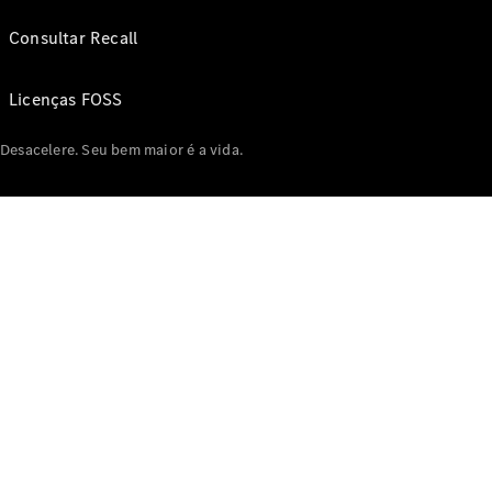
Consultar Recall
Licenças FOSS
Desacelere. Seu bem maior é a vida.