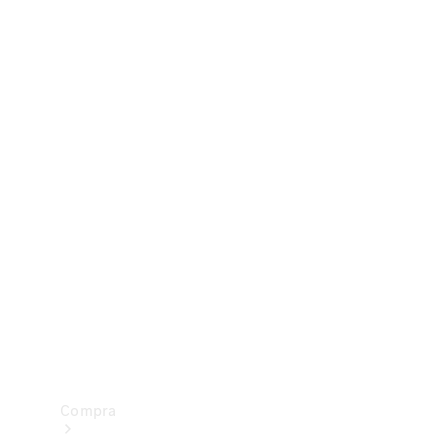
Configurador
Test drive
Showroom Online
Compra