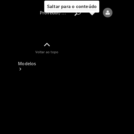
Saltar para o conteúdo
Provedor/proteção de dados
Provedor/proteção
Voltar ao topo
de dados
Modelos
Todos os modelos
Modelos elétricos