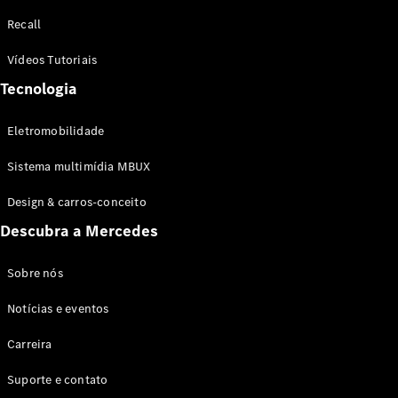
Configurador
Recall
Test drive
Showroom
Vídeos Tutoriais
Online
Tecnologia
SUV
Eletromobilidade
Sistema multimídia MBUX
Design & carros-conceito
Todos os
Descubra a Mercedes
SUVs
EQB
Elétrico
GLA
Sobre nós
GLB
Notícias e eventos
GLC
GLC Coupé
Carreira
GLE
GLE Coupé
Suporte e contato
GLS