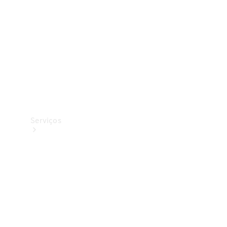
Originais
Coleção
Serviços
Todos os
serviços