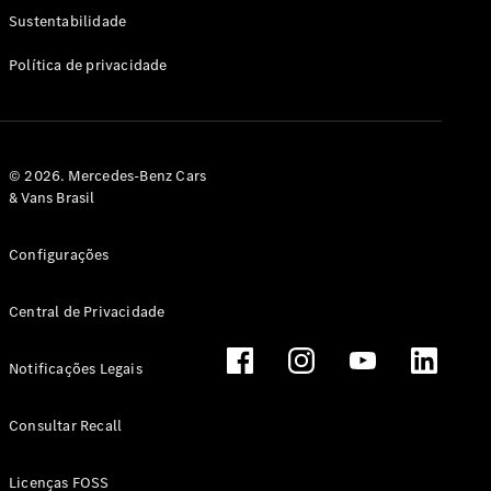
Classe G
Sustentabilidade
Configurador
Política de privacidade
Test drive
Showroom
Online
Hatchback
© 2026. Mercedes-Benz Cars
& Vans Brasil
Configurações
Central de Privacidade
Classe A
Hatchback
Notificações Legais
Configurador
Test drive
Consultar Recall
Showroom
Online
Licenças FOSS