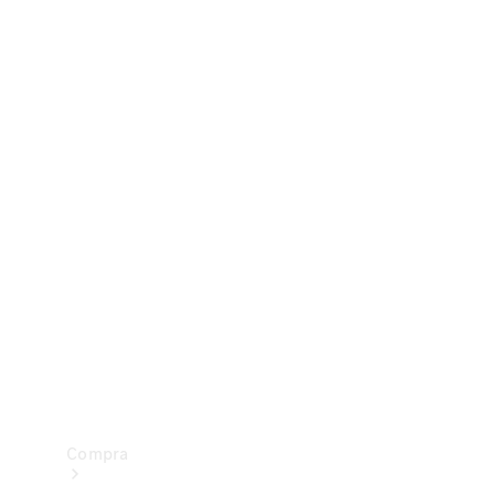
Configurador
Test drive
Showroom Online
Compra