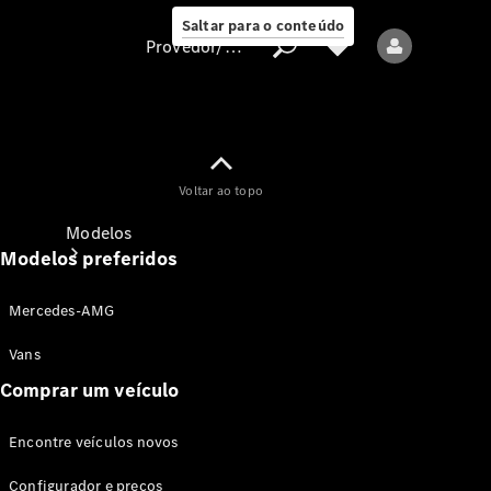
Saltar para o conteúdo
Provedor/proteção de dados
Provedor/proteção
Voltar ao topo
de dados
Modelos
Modelos preferidos
Mercedes-AMG
Vans
Comprar um veículo
Todos os modelos
Encontre veículos novos
Modelos elétricos
Configurador e preços