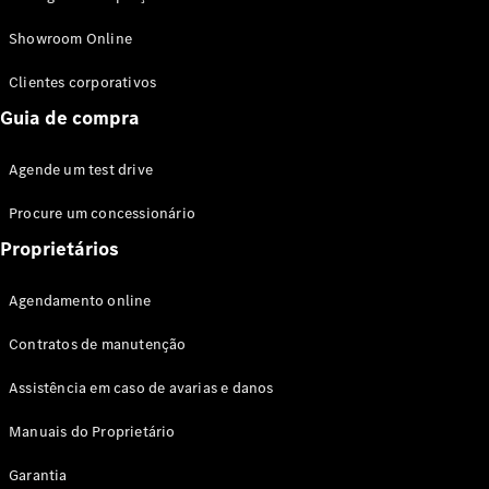
Modelos híbridos plug-in
Showroom Online
Sedans
Clientes corporativos
Guia de compra
Agende um test drive
Procure um concessionário
Todos os
Sedans
Proprietários
Classe C
Sedan
Agendamento online
EQE
Elétrico
Sedan
Contratos de manutenção
Classe E
Sedan
Assistência em caso de avarias e danos
Classe S
Sedan
Manuais do Proprietário
Longo
Garantia