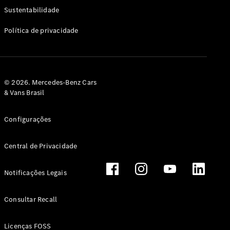
Classe G
Sustentabilidade
Configurador
Política de privacidade
Test drive
Showroom
Online
Hatchback
© 2026. Mercedes-Benz Cars
& Vans Brasil
Configurações
Central de Privacidade
Classe A
Hatchback
Notificações Legais
Configurador
Test drive
Consultar Recall
Showroom
Online
Licenças FOSS