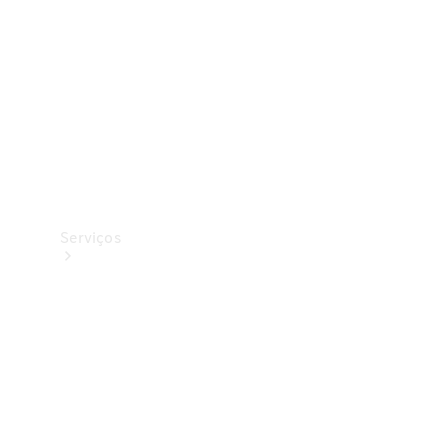
Originais
Coleção
Serviços
Todos os
serviços