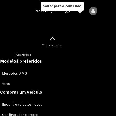
Saltar para o conteúdo
Provedor/proteção de dados
Provedor/proteção
Voltar ao topo
de dados
Modelos
Modelos preferidos
Mercedes-AMG
Vans
Comprar um veículo
Todos os modelos
Encontre veículos novos
Modelos elétricos
Configurador e preços