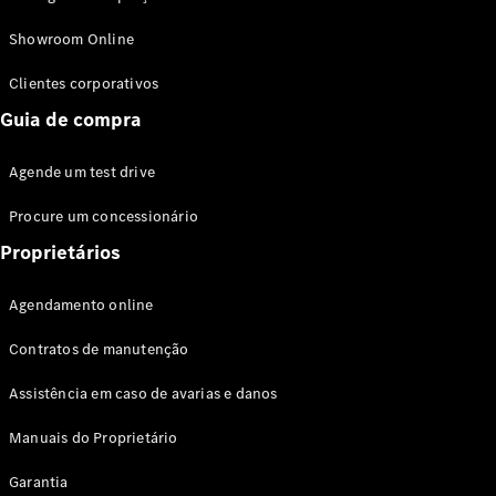
Modelos híbridos plug-in
Showroom Online
Sedans
Clientes corporativos
Guia de compra
Agende um test drive
Procure um concessionário
Todos os
Sedans
Proprietários
Classe C
Sedan
Agendamento online
EQE
Elétrico
Sedan
Contratos de manutenção
Classe E
Sedan
Assistência em caso de avarias e danos
Classe S
Sedan
Manuais do Proprietário
Longo
Garantia