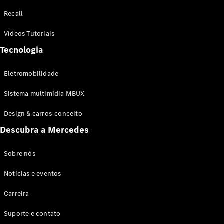
Configurador
Recall
Test drive
Showroom
Vídeos Tutoriais
Online
Tecnologia
SUV
Eletromobilidade
Sistema multimídia MBUX
Design & carros-conceito
Todos os
Descubra a Mercedes
SUVs
EQB
Elétrico
GLA
Sobre nós
GLB
Notícias e eventos
GLC
GLC Coupé
Carreira
GLE
GLE Coupé
Suporte e contato
GLS