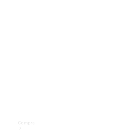
Configurador
Test drive
Showroom Online
Compra