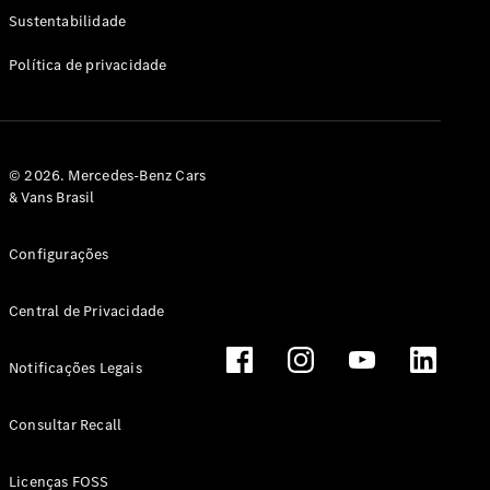
Classe G
Sustentabilidade
Configurador
Política de privacidade
Test drive
Showroom
Online
Hatchback
© 2026. Mercedes-Benz Cars
& Vans Brasil
Configurações
Central de Privacidade
Classe A
Hatchback
Notificações Legais
Configurador
Test drive
Consultar Recall
Showroom
Online
Licenças FOSS