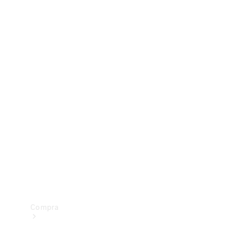
Configurador
Test drive
Showroom Online
Compra