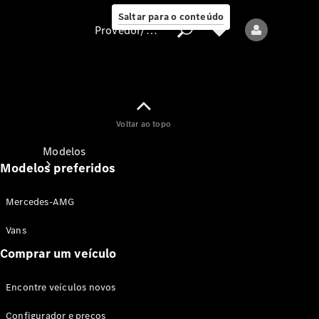
Saltar para o conteúdo
Provedor/proteção de dados
Provedor/proteção
Voltar ao topo
de dados
Modelos
Modelos preferidos
Mercedes-AMG
Vans
Comprar um veículo
Todos os modelos
Encontre veículos novos
Modelos elétricos
Configurador e preços