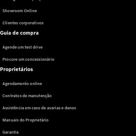
Modelos híbridos plug-in
Showroom Online
Sedans
Clientes corporativos
Guia de compra
Agende um test drive
Procure um concessionário
Todos os
Sedans
Proprietários
Classe C
Sedan
Agendamento online
EQE
Elétrico
Sedan
Contratos de manutenção
Classe E
Sedan
Assistência em caso de avarias e danos
Classe S
Sedan
Manuais do Proprietário
Longo
Garantia