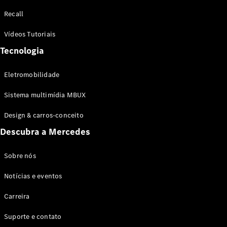
Configurador
Recall
Test drive
Showroom
Vídeos Tutoriais
Online
Tecnologia
SUV
Eletromobilidade
Sistema multimídia MBUX
Design & carros-conceito
Todos os
Descubra a Mercedes
SUVs
EQB
Elétrico
GLA
Sobre nós
GLB
Notícias e eventos
GLC
GLC Coupé
Carreira
GLE
GLE Coupé
Suporte e contato
GLS