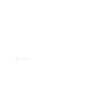
Originais
Coleção
Serviços
Todos os
serviços