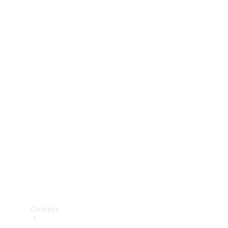
Configurador
Test drive
Showroom Online
Compra