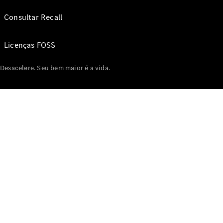
Consultar Recall
Licenças FOSS
Desacelere. Seu bem maior é a vida.