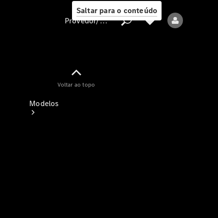
Saltar para o conteúdo
Provedor/proteção de dados
Provedor/proteção
Voltar ao topo
de dados
Modelos
Todos os modelos
Modelos elétricos